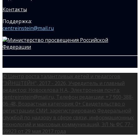
Контакты
Поддержка:
centreinstein@mail.ru
© Центр роста талантливых детей и педагогов
"ЭЙНШТЕЙН", 2017 - 2026, Учредитель и главный
редактор: Новоселова Н.А., Электронная почта:
centreinstein@mail.ru, Телефон редакции: +7 900-388-
06-48, Возрастная категория: 0+ Свидетельство о
регистрации СМИ: зарегистрировано Федеральной
службой по надзору в сфере связи, информационных
технологий и массовых коммуникаций, ЭЛ № ФС 77 -
69923 от 29 мая 2017 года