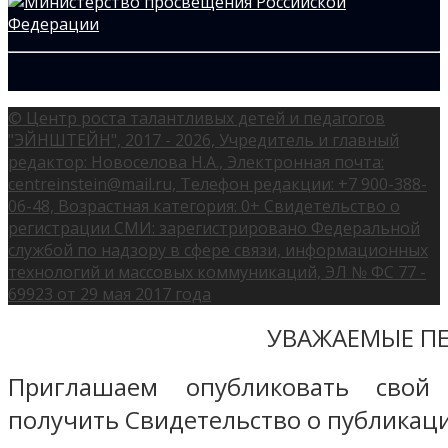
© Центр роста талантливых детей и педагогов
"ЭЙНШТЕЙН", 2017 - 2026, Учредитель и главный
редактор: Новоселова Н.А., Электронная почта:
centreinstein@mail.ru, Телефон редакции: +7 900-388-
06-48, Возрастная категория: 0+ Свидетельство о
регистрации СМИ: зарегистрировано Федеральной
службой по надзору в сфере связи, информационных
технологий и массовых коммуникаций, ЭЛ № ФС 77 -
69923 от 29 мая 2017 года
УВАЖАЕМЫЕ ПЕ
Приглашаем опубликовать свой
получить Свидетельство о публикаци