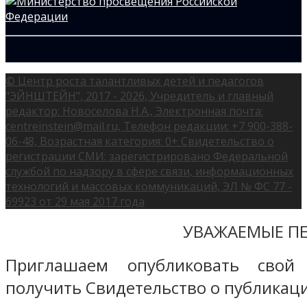
© Центр роста талантливых детей и педагогов
"ЭЙНШТЕЙН", 2017 - 2026, Учредитель и главный
редактор: Новоселова Н.А., Электронная почта:
centreinstein@mail.ru, Телефон редакции: +7 900-388-
06-48, Возрастная категория: 0+ Свидетельство о
регистрации СМИ: зарегистрировано Федеральной
службой по надзору в сфере связи, информационных
технологий и массовых коммуникаций, ЭЛ № ФС 77 -
69923 от 29 мая 2017 года
УВАЖАЕМЫЕ ПЕ
Приглашаем опубликовать свой
получить Свидетельство о публикаци