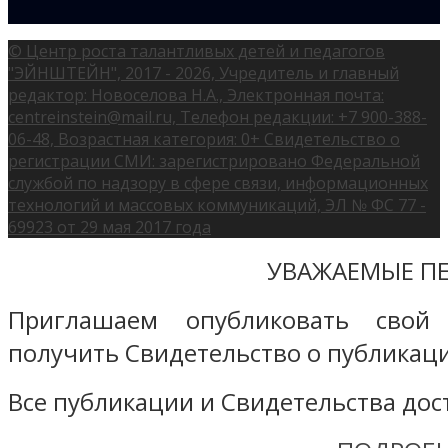
© Центр роста талантливых детей и педагогов
"ЭЙНШТЕЙН", 2017 - 2026, Учредитель и главный
редактор: Новоселова Н.А., Электронная почта:
centreinstein@mail.ru, Телефон редакции: +7 900-388-
06-48, Возрастная категория: 0+ Свидетельство о
регистрации СМИ: зарегистрировано Федеральной
службой по надзору в сфере связи, информационных
технологий и массовых коммуникаций, ЭЛ № ФС 77 -
69923 от 29 мая 2017 года
УВАЖАЕМЫЕ ПЕ
Приглашаем опубликовать свой
получить Свидетельство о публикаци
Все публикации и Свидетельства дост