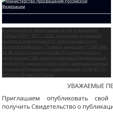
© Центр роста талантливых детей и педагогов
"ЭЙНШТЕЙН", 2017 - 2026, Учредитель и главный
редактор: Новоселова Н.А., Электронная почта:
centreinstein@mail.ru, Телефон редакции: +7 900-388-
06-48, Возрастная категория: 0+ Свидетельство о
регистрации СМИ: зарегистрировано Федеральной
службой по надзору в сфере связи, информационных
технологий и массовых коммуникаций, ЭЛ № ФС 77 -
69923 от 29 мая 2017 года
УВАЖАЕМЫЕ ПЕ
Приглашаем опубликовать свой
получить Свидетельство о публикаци