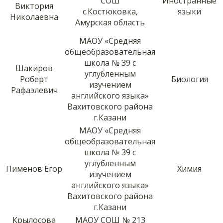
СОШ
Иностранные
Виктория
с.Костюковка,
языки
Николаевна
Амурская область
МАОУ «Средняя
общеобразовательная
школа № 39 с
Шакиров
углубленным
Роберт
Биология
изучением
Рафаэлевич
английского языка»
Вахитовского района
г.Казани
МАОУ «Средняя
общеобразовательная
школа № 39 с
углубленным
Пименов Егор
Химия
изучением
английского языка»
Вахитовского района
г.Казани
Крылосова
МАОУ СОШ № 213