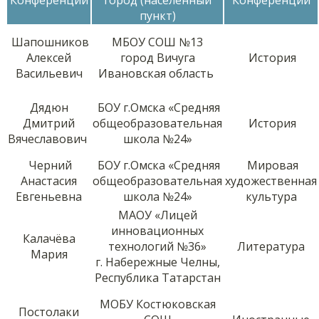
пункт)
Шапошников
МБОУ СОШ №13
Алексей
город Вичуга
История
Васильевич
Ивановская область
Дядюн
БОУ г.Омска «Средняя
Дмитрий
общеобразовательная
История
Вячеславович
школа №24»
Черний
БОУ г.Омска «Средняя
Мировая
Анастасия
общеобразовательная
художественная
Евгеньевна
школа №24»
культура
МАОУ «Лицей
инновационных
Калачёва
технологий №36»
Литература
Мария
г. Набережные Челны,
Республика Татарстан
МОБУ Костюковская
Постолаки