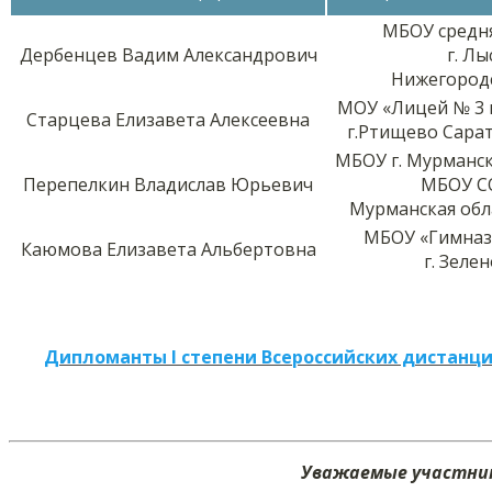
МБОУ средн
Дербенцев Вадим Александрович
г. Л
Нижегородс
МОУ «Лицей № 3 
Старцева Елизавета Алексеевна
г.Ртищево Сара
МБОУ г. Мурманск
Перепелкин Владислав Юрьевич
МБОУ С
Мурманская обл
МБОУ «Гимназ
Каюмова Елизавета Альбертовна
г. Зеле
Дипломанты I степени Всероссийских дистанци
Уважаемые участник