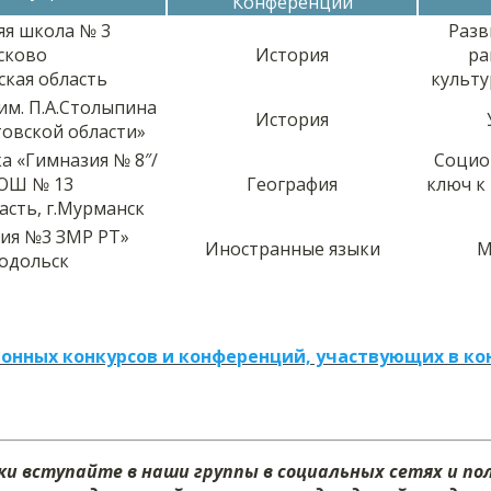
Конференции
яя школа № 3
Разв
ысково
История
ра
кая область
культу
им. П.А.Столыпина
История
товской области»
а «Гимназия № 8″/
Социо
ОШ № 13
География
ключ к
асть, г.Мурманск
ия №3 ЗМР РТ»
Иностранные языки
М
нодольск
онных конкурсов и конференций, участвующих в ко
и вступайте в наши группы в социальных сетях и п