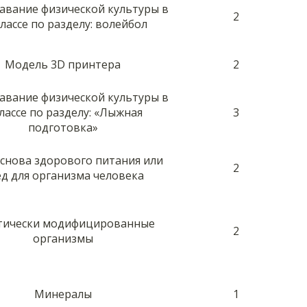
авание физической культуры в
2
классе по разделу: волейбол
Модель 3D принтера
2
авание физической культуры в
классе по разделу: «Лыжная
3
подготовка»
основа здорового питания или
2
д для организма человека
тически модифицированные
2
организмы
Минералы
1