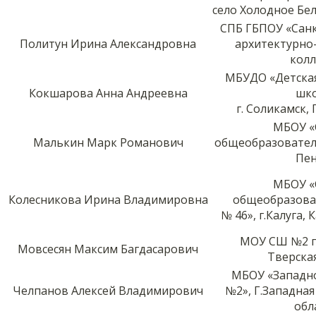
село Холодное Бе
СПБ ГБПОУ «Сан
Политун Ирина Александровна
архитектурно
кол
МБУДО «Детска
Кокшарова Анна Андреевна
шк
г. Соликамск,
МБОУ «
Малькин Марк Романович
общеобразовател
Пе
МБОУ «
Колесникова Ирина Владимировна
общеобразова
№ 46», г.Калуга,
МОУ СШ №2 п
Мовсесян Максим Багдасарович
Тверска
МБОУ «Западн
Челпанов Алексей Владимирович
№2», Г.Западна
обл