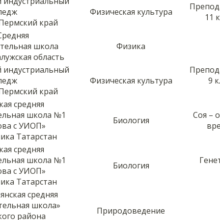
й индустриальный
Препод
ледж
Физическая культура
11 
 Пермский край
Средняя
тельная школа
Физика
Калужская область
й индустриальный
Препод
ледж
Физическая культура
9 
 Пермский край
кая средняя
ельная школа №1
Соя – 
Биология
ова с УИОП»
вре
блика Татарстан
кая средняя
ельная школа №1
Гене
Биология
ова с УИОП»
блика Татарстан
янская средняя
тельная школа»
Природоведение
кого района