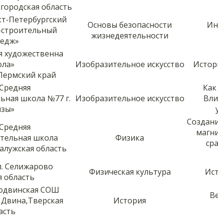
лгородская область
кт-Петербургский
Основы безопасности
Ин
-строительный
жизнедеятельности
ледж»
я художественна
ола»
Изобразительное искусство
Истор
 Пермский край
Средняя
Как
ьная школа №77 г.
Изобразительное искусство
Вли
нзы»
Создан
Средняя
магни
тельная школа
Физика
ср
 Калужская область
. Селижарово
Физическая культура
Ист
я область
одвинская СОШ
Ве
я Двина,Тверская
История
асть