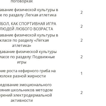
поговорках
авание физической культуры в
2
се по разделу :Легкая атлетика
БОЛ, КАК СПОРТИВНАЯ ИГРА
2
 ЛЮДЕЙ ЛЮБОГО ВОЗРАСТА
авание физической культуры в
 классе по разделу «Лёгкая
2
атлетика»
авание физической культуры
классе по разделу: Подвижные
2
игры
ние роста кефирного гриба на
1
олоке разной жирности
ледование эмоционального
ояния школьников методом
2
ерений электродермальной
активности