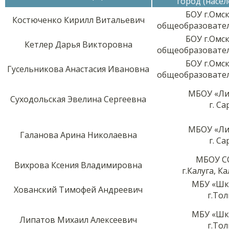
город (насе
БОУ г.Омс
Костюченко Кирилл Витальевич
общеобразовате
БОУ г.Омс
Кетлер Дарья Викторовна
общеобразовате
БОУ г.Омс
Гусельникова Анастасия Ивановна
общеобразовате
МБОУ «Ли
Суходольская Эвелина Сергеевна
г. С
МБОУ «Ли
Галанова Арина Николаевна
г. С
МБОУ С
Вихрова Ксения Владимировна
г.Калуга, К
МБУ «Шк
Хованский Тимофей Андреевич
г.То
МБУ «Шк
Липатов Михаил Алексеевич
г.То