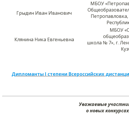
МБОУ «Петропав
Общеобразовател
Грыдин Иван Иванович
Петропавловка,
Республи
МБОУ «
общеобраз
Клянина Ника Евгеньевна
школа № 7», г. Ле
Куз
Дипломанты I степени Всероссийских дистанци
Уважаемые участник
о новых конкурса