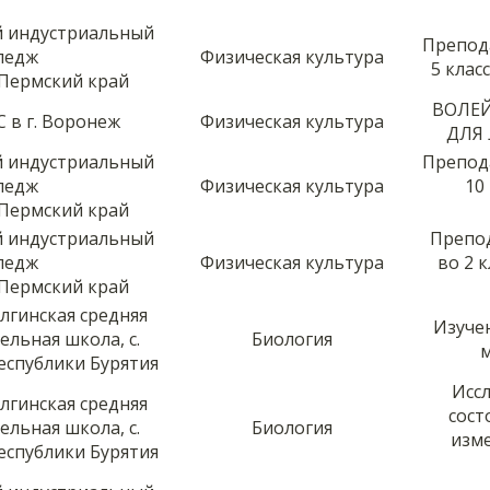
й индустриальный
Препод
ледж
Физическая культура
5 клас
 Пермский край
ВОЛЕЙ
 в г. Воронеж
Физическая культура
ДЛЯ
й индустриальный
Препод
ледж
Физическая культура
10
 Пермский край
й индустриальный
Препод
ледж
Физическая культура
во 2 
 Пермский край
гинская средняя
Изуче
льная школа, с.
Биология
м
еспублики Бурятия
Исс
гинская средняя
сост
льная школа, с.
Биология
изм
еспублики Бурятия