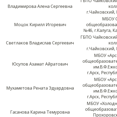
ГБПО Чайковски
Владимирова Алена Сергеевна
кол
г.Чайковский,
МБОУ 
Моцок Кирилл Игоревич
общеобразова
№46, г.Калуга, 
ГБПО Чайковски
Светлаков Владислав Сергеевич
кол
г.Чайковский,
МБОУ «Арс
общеобразоват
Юсупов Азамат Айратович
им.В.Ф.Ежк
г.Арск, Респу
МБОУ «Арс
общеобразоват
Мухаметова Рената Эдуардовна
им.В.Ф.Ежк
г.Арск, Респу
МБОУ «Холодн
общеобразова
Гасанова Карина Темуровна
Прохоровс