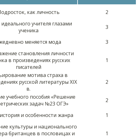
Подросток, как личность
2
 идеального учителя глазами
3
ученика
жедневно меняется мода
3
ажение становления личности
нка в произведениях русских
1
писателей
ьирование мотива страха в
дениях русской литературы ХIХ
2
в.
ие учебного пособия «Решение
2
етрических задач №23 ОГЭ»
 история и особенности жанра
1
ие культуры и национального
ера британцев в пословицах и
1