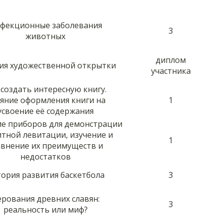
фекционные заболевания
3
животных
диплом
ия художественной открытки
участника
 создать интересную книгу.
яние оформления книги на
1
усвоение её содержания
ие приборов для демонстрации
тной левитации, изучение и
1
авнение их преимуществ и
недостатков
ория развития баскетбола
3
рования древних славян:
3
реальность или миф?