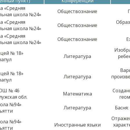
ленный пункт)
Конференции
ка «Средняя
Обществознание
льная школа №24»
ка «Средняя
Образ
Обществознание
льная школа №24»
ка «Средняя
Обществознание
Е
льная школа №24»
Изобр
цей № 18»
Литература
ребе
арапул
Вар
цей № 18»
Литература
произве
арапул
ОШ № 46
Создан
Математика
алужская обл.
геом
ола №94»
Литература
Басня:
льятти
Отражен
ола №94»
Иностранные языки
характ
льятти