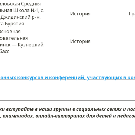
ловская Средняя
ьная Школа №1, с.
История
Гр
 Джидинский р-н,
ка Бурятия
Основная
овательная
История
нинск — Кузнецкий,
басс
онных конкурсов и конференций, участвующих в ко
и вступайте в наши группы в социальных сетях и п
х, олимпиадах, онлайн-викторинах для детей и педагог