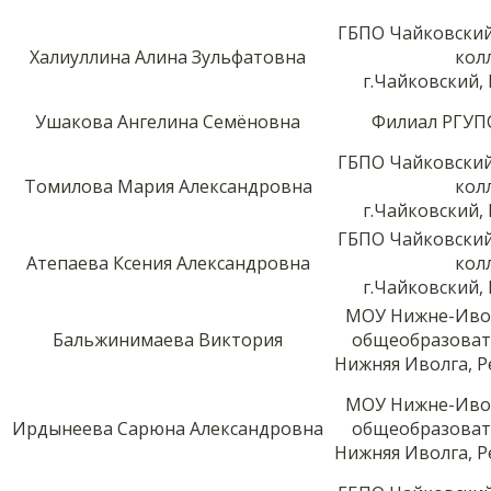
ГБПО Чайковски
Халиуллина Алина Зульфатовна
кол
г.Чайковский,
Ушакова Ангелина Семёновна
Филиал РГУПС
ГБПО Чайковски
Томилова Мария Александровна
кол
г.Чайковский,
ГБПО Чайковски
Атепаева Ксения Александровна
кол
г.Чайковский,
МОУ Нижне-Ивол
Бальжинимаева Виктория
общеобразовате
Нижняя Иволга, Р
МОУ Нижне-Ивол
Ирдынеева Сарюна Александровна
общеобразовате
Нижняя Иволга, Р