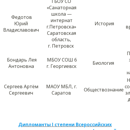
ГБОУ СО
«Санаторная
школа —
Федотов
интернат
Юрий
История
г.Петровска»
в
Владиславович
Саратовская
область,
г. Петровск
П
Бондарь Лея
МБОУ СОШ 6
Биология
Антоновна
г. Георгиевск
н
Н
Сергеев Артём
МАОУ МБЛ, г.
с
Обществознание
Сергеевич
Саратов
э
Дипломанты I степени Всероссийских