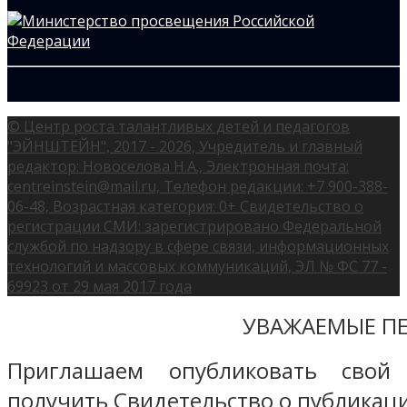
© Центр роста талантливых детей и педагогов
"ЭЙНШТЕЙН", 2017 - 2026, Учредитель и главный
редактор: Новоселова Н.А., Электронная почта:
centreinstein@mail.ru, Телефон редакции: +7 900-388-
06-48, Возрастная категория: 0+ Свидетельство о
регистрации СМИ: зарегистрировано Федеральной
службой по надзору в сфере связи, информационных
технологий и массовых коммуникаций, ЭЛ № ФС 77 -
69923 от 29 мая 2017 года
УВАЖАЕМЫЕ ПЕ
Приглашаем опубликовать свой
получить Свидетельство о публикаци