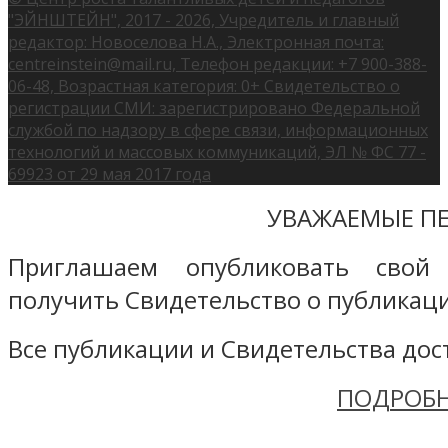
"ЭЙНШТЕЙН", 2017 - 2026, Учредитель и главный
редактор: Новоселова Н.А., Электронная почта:
centreinstein@mail.ru, Телефон редакции: +7 900-388-
06-48, Возрастная категория: 0+ Свидетельство о
регистрации СМИ: зарегистрировано Федеральной
службой по надзору в сфере связи, информационных
технологий и массовых коммуникаций, ЭЛ № ФС 77 -
69923 от 29 мая 2017 года
УВАЖАЕМЫЕ ПЕ
Приглашаем опубликовать свой
получить Свидетельство о публикаци
Все публикации и Свидетельства дост
ПОДРОБН