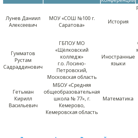
Лунев Даниил
МОУ «СОШ №100 г.
История
Алексеевич
Саратова»
ГБПОУ МО
«Щёлковский
Гумматов
колледж»
Иностранные
Рустам
г.о. Лосино-
языки
Садраддинович
Петровский,
Московская область
МБОУ «Средняя
Гетьман
общеобразовательная
Кирилл
школа № 77», г.
Математика
Васильевич
Кемерово,
Кемеровская область