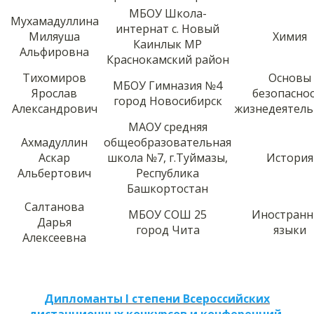
МБОУ Школа-
Мухамадуллина
интернат с. Новый
Миляуша
Химия
Каинлык МР
Альфировна
Краснокамский район
Тихомиров
Основы
МБОУ Гимназия №4
Ярослав
безопасно
город Новосибирск
Александрович
жизнедеятель
МАОУ средняя
Ахмадуллин
общеобразовательная
Аскар
школа №7, г.Туймазы,
История
Альбертович
Республика
Башкортостан
Салтанова
МБОУ СОШ 25
Иностран
Дарья
город Чита
языки
Алексеевна
Дипломанты I степени Всероссийских