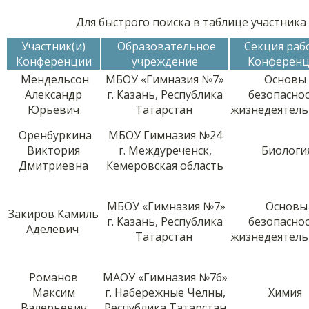
Для быстрого поиска в таблице участник
Участник(и)
Образовательное
Секция раб
Конференции
учреждение
Конферен
Мендельсон
МБОУ «Гимназия №7»
Основы
Александр
г. Казань, Республика
безопасно
Юрьевич
Татарстан
жизнедеятель
Оренбуркина
МБОУ Гимназия №24
Виктория
г. Междуреченск,
Биологи
Дмитриевна
Кемеровская область
МБОУ «Гимназия №7»
Основы
Закиров Камиль
г. Казань, Республика
безопасно
Аделевич
Татарстан
жизнедеятель
Романов
МАОУ «Гимназия №76»
Максим
г. Набережные Челны,
Химия
Валерьевич
Республика Татарстан