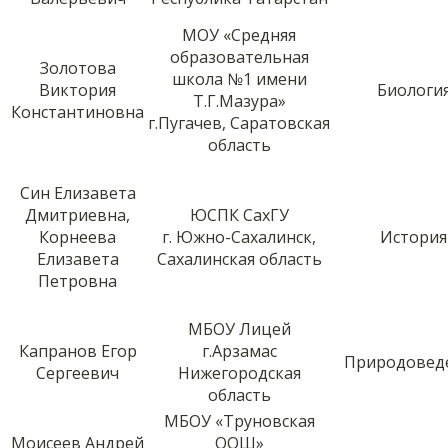
МОУ «Средняя
образовательная
Золотова
школа №1 имени
Виктория
Биологи
Т.Г.Мазура»
Константиновна
г.Пугачев, Саратовская
область
Син Елизавета
Дмитриевна,
ЮСПК СахГУ
Корнеева
г. Южно-Сахалинск,
История
Елизавета
Сахалинская область
Петровна
МБОУ Лицей
Капранов Егор
г.Арзамас
Природовед
Сергеевич
Нижегородская
область
МБОУ «Труновская
Моисеев Андрей
ООШ»