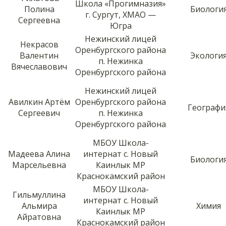
Школа «Прогимназия»
Полина
Биологи
г. Сургут, ХМАО —
Сергеевна
Югра
Нежинский лицей
Некрасов
Оренбургского района
Валентин
Экологи
п. Нежинка
Вячеславович
Оренбургского района
Нежинский лицей
Авилкин Артём
Оренбургского района
Географи
Сергеевич
п. Нежинка
Оренбургского района
МБОУ Школа-
Мадеева Алина
интернат с. Новый
Биологи
Марсельевна
Каинлык МР
Краснокамский район
МБОУ Школа-
Гильмуллина
интернат с. Новый
Альмира
Химия
Каинлык МР
Айратовна
Краснокамский район