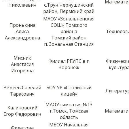
Математи
Николаевич
с.Трун Чернушинский
район, Пермский край
МАОУ «Зональненская
Пронькина
СОШ» Томского
Алиса
района
Технолог
Александровна
Томский район
п. Зональная Станция
Мисник
Филиал РГУПС в г.
Физическ
Анастасия
Воронеж
культур
Игоревна
Вежеев Савелий
БОУ УР «Столичный
Литерату
Тарасович
лицей»
МАОУ гимназия №13
Калиновский
г.Томск, Томская
Математи
Егор Федорович
область
МБОУ Начальная
Филатова