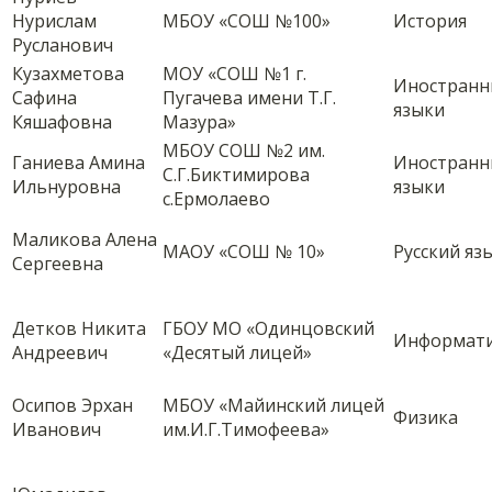
Нурислам
МБОУ «СОШ №100»
История
Русланович
Кузахметова
МОУ «СОШ №1 г.
Иностранн
Сафина
Пугачева имени Т.Г.
языки
Кяшафовна
Мазура»
МБОУ СОШ №2 им.
Ганиева Амина
Иностранн
С.Г.Биктимирова
Ильнуровна
языки
с.Ермолаево
Маликова Алена
МАОУ «СОШ № 10»
Русский яз
Сергеевна
Детков Никита
ГБОУ МО «Одинцовский
Информат
Андреевич
«Десятый лицей»
Осипов Эрхан
МБОУ «Майинский лицей
Физика
Иванович
им.И.Г.Тимофеева»