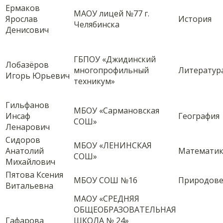
Ермаков
МАОУ лицей №77 г.
Ярослав
История
Челябинска
Денисович
ГБПОУ «Джидинский
Лобазёров
многопрофильный
Литератур
Игорь Юрьевич
техникум»
Гильфанов
МБОУ «Сармановская
Инсаф
География
СОШ»
Ленарович
Сидоров
МБОУ «ЛЕНИНСКАЯ
Анатолий
Математик
СОШ»
Михайлович
Пятова Ксения
МБОУ СОШ №16
Природове
Витальевна
МАОУ «СРЕДНЯЯ
ОБЩЕОБРАЗОВАТЕЛЬНАЯ
Гафарова
ШКОЛА № 24»