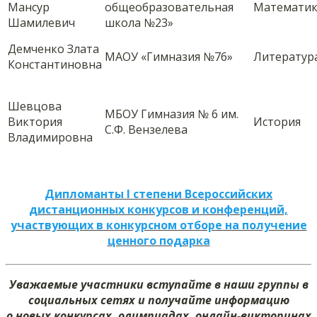
Мансур
общеобразовательная
Математик
Шамилевич
школа №23»
Демченко Злата
МАОУ «Гимназия №76»
Литератур
Константиновна
Шевцова
МБОУ Гимназия № 6 им.
Виктория
История
С.Ф. Вензелева
Владимировна
Дипломанты I степени Всероссийских
дистанционных конкурсов и конференций,
участвующих в конкурсном отборе на получение
ценного подарка
Уважаемые участники вступайте в наши группы в
социальных сетях и получайте информацию
о новых конкурсах, олимпиадах, онлайн-викторинах