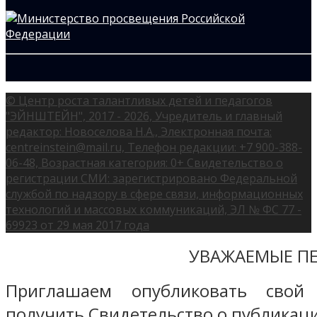
© Центр роста талантливых детей и педагогов
"ЭЙНШТЕЙН", 2017 - 2026, Учредитель и главный
редактор: Новоселова Н.А., Электронная почта:
centreinstein@mail.ru, Телефон редакции: +7 900-388-
06-48, Возрастная категория: 0+ Свидетельство о
регистрации СМИ: зарегистрировано Федеральной
службой по надзору в сфере связи, информационных
технологий и массовых коммуникаций, ЭЛ № ФС 77 -
69923 от 29 мая 2017 года
УВАЖАЕМЫЕ ПЕ
Приглашаем опубликовать свой
получить Свидетельство о публикаци