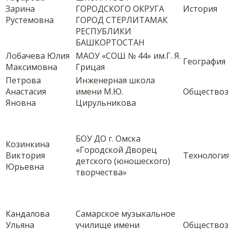
Зарина
ГОРОДСКОГО ОКРУГА
История
Рустемовна
ГОРОД СТЕРЛИТАМАК
РЕСПУБЛИКИ
БАШКОРТОСТАН
Лобачева Юлия
МАОУ «СОШ № 44» им.Г. Я.
География
Максимовна
Грицая
Петрова
Инженерная школа
Анастасия
имени М.Ю.
Обществоз
Яновна
Цирульникова
БОУ ДО г. Омска
Козинкина
«Городской Дворец
Виктория
Технологи
детского (юношеского)
Юрьевна
творчества»
Кандалова
Самарское музыкальное
Ульяна
училище имени
Обществоз