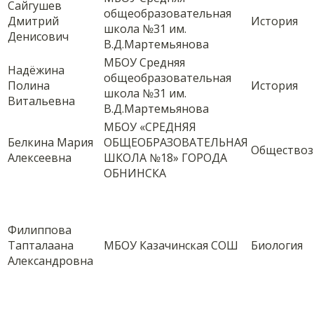
Сайгушев
общеобразовательная
Дмитрий
История
школа №31 им.
Денисович
В.Д.Мартемьянова
МБОУ Средняя
Надёжина
общеобразовательная
Полина
История
школа №31 им.
Витальевна
В.Д.Мартемьянова
МБОУ «СРЕДНЯЯ
Белкина Мария
ОБЩЕОБРАЗОВАТЕЛЬНАЯ
Обществоз
Алексеевна
ШКОЛА №18» ГОРОДА
ОБНИНСКА
Филиппова
Тапталаана
МБОУ Казачинская СОШ
Биология
Александровна