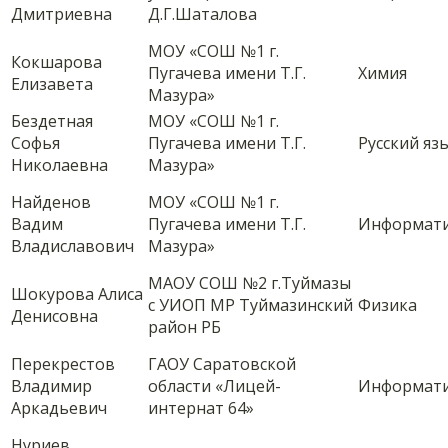
Дмитриевна
Д.Г.Шаталова
МОУ «СОШ №1 г.
Кокшарова
Пугачева имени Т.Г.
Химия
Елизавета
Мазура»
Бездетная
МОУ «СОШ №1 г.
Софья
Пугачева имени Т.Г.
Русский яз
Николаевна
Мазура»
Найденов
МОУ «СОШ №1 г.
Вадим
Пугачева имени Т.Г.
Информат
Владиславович
Мазура»
МАОУ СОШ №2 г.Туймазы
Шокурова Алиса
с УИОП МР Туймазинский
Физика
Денисовна
район РБ
Перекрестов
ГАОУ Саратовской
Владимир
области «Лицей-
Информат
Аркадьевич
интернат 64»
Нуриев