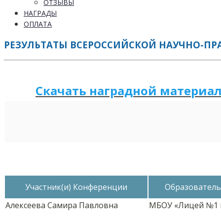
ОТЗЫВЫ
НАГРАДЫ
ОПЛАТА
РЕЗУЛЬТАТЫ ВСЕРОССИЙСКОЙ НАУЧНО-ПРАК
Скачать наградной
м
а
те
р
иа
Участник(и) Конференции
Образователь
Алексеева Самира Павловна
МБОУ «Лицей №1 г