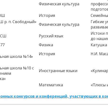
Физическая культура
професс
подгото
СОШ
История
Семейны
 р. п. Свободный»
Гибкие у
Физическая культура
развивае
Истоки п
 СШ
Русский язык
до наши
77
Физика
Катушка
История
Н.И. Мас
ьная школа №14»
ьная школа №10 с
Иностранные языки
«Кулина
чением
ка»
Математика
«Плюсы и
онных конкурсов и конференций, участвующих в ко