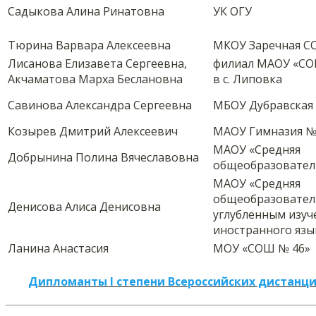
Садыкова Алина Ринатовна
УК ОГУ
Тюрина Варвара Алексеевна
МКОУ Заречная 
Лисанова Елизавета Сергеевна,
филиал МАОУ «СОШ
Акчаматова Марха Беслановна
в с. Липовка
Савинова Александра Сергеевна
МБОУ Дубравская
Козырев Дмитрий Алексеевич
МАОУ Гимназия №
МАОУ «Средняя
Добрынина Полина Вячеславовна
общеобразовател
МАОУ «Средняя
общеобразовател
Денисова Алиса Денисовна
углубленным изу
иностранного язы
Ланина Анастасия
МОУ «СОШ № 46»
Дипломанты I степени Всероссийских дистанци