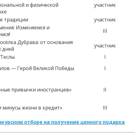
иональной и физической
участник
вке
е традиции
участник
мения: Изменяемся и
III
мся!
осёлка Дубрава: от основания
участник
х дней
 Теслы
I
алов — Герой Великой Победы
I
рные привычки иностранцев»
II
 минусы жизни в кредит»
III
нкурсном отборе на получение ценного подарка