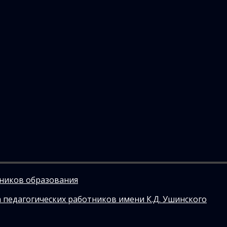
тников образования
 педагогических работников имени К.Д. Ушинского