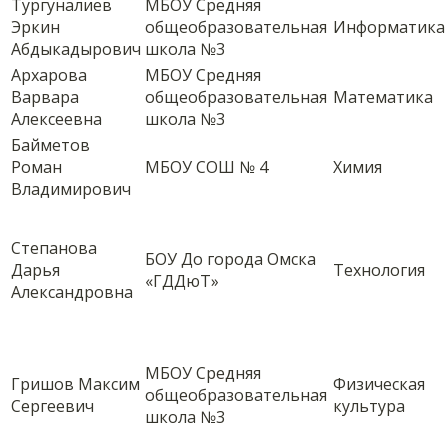
Тургуналиев
МБОУ Средняя
Эркин
общеобразовательная
Информатика
Абдыкадырович
школа №3
Архарова
МБОУ Средняя
Варвара
общеобразовательная
Математика
Алексеевна
школа №3
Байметов
Роман
МБОУ СОШ № 4
Химия
Владимирович
Степанова
БОУ До города Омска
Дарья
Технология
«ГДДюТ»
Александровна
МБОУ Средняя
Гришов Максим
Физическая
общеобразовательная
Сергеевич
культура
школа №3