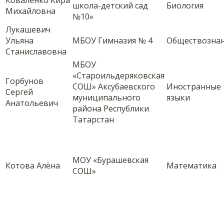
Коваленко Кира
школа-детский сад
Биология
Михайловна
№10»
Лукашевич
Ульяна
МБОУ Гимназия № 4
Обществозна
Станиславовна
МБОУ
«Староильдеряковская
Горбунов
СОШ» Аксубаевского
Иностранные
Сергей
муниципального
языки
Анатольевич
района Республики
Татарстан
МОУ «Бурашевская
Котова Алёна
Математика
СОШ»