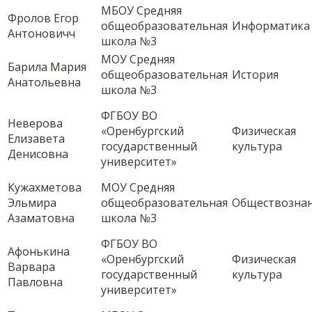
МБОУ Средняя
Фролов Егор
общеобразовательная
Информатика
Антоновичч
школа №3
МОУ Средняя
Барила Мария
общеобразовательная
История
Анатольевна
школа №3
ФГБОУ ВО
Неверова
«Оренбургский
Физическая
Елизавета
государственный
культура
Денисовна
университет»
Кужахметова
МОУ Средняя
Эльмира
общеобразовательная
Обществозна
Азаматовна
школа №3
ФГБОУ ВО
Афонькина
«Оренбургский
Физическая
Варвара
государственный
культура
Павловна
университет»