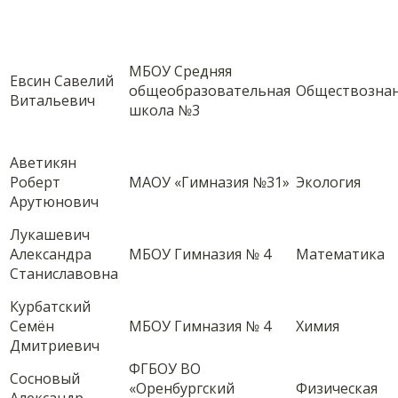
МБОУ Средняя
Евсин Савелий
общеобразовательная
Обществозна
Витальевич
школа №3
Аветикян
Роберт
МАОУ «Гимназия №31»
Экология
Арутюнович
Лукашевич
Александра
МБОУ Гимназия № 4
Математика
Станиславовна
Курбатский
Семён
МБОУ Гимназия № 4
Химия
Дмитриевич
ФГБОУ ВО
Сосновый
«Оренбургский
Физическая