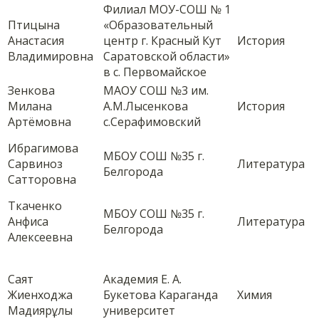
Филиал МОУ-СОШ № 1
Птицына
«Образовательный
Анастасия
центр г. Красный Кут
История
Владимировна
Саратовской области»
в с. Первомайское
Зенкова
МАОУ СОШ №3 им.
Милана
А.М.Лысенкова
История
Артёмовна
с.Серафимовский
Ибрагимова
МБОУ СОШ №35 г.
Сарвиноз
Литература
Белгорода
Сатторовна
Ткаченко
МБОУ СОШ №35 г.
Анфиса
Литература
Белгорода
Алексеевна
Саят
Академия Е. А.
Жиенходжа
Букетова Караганда
Химия
Мадиярұлы
университет