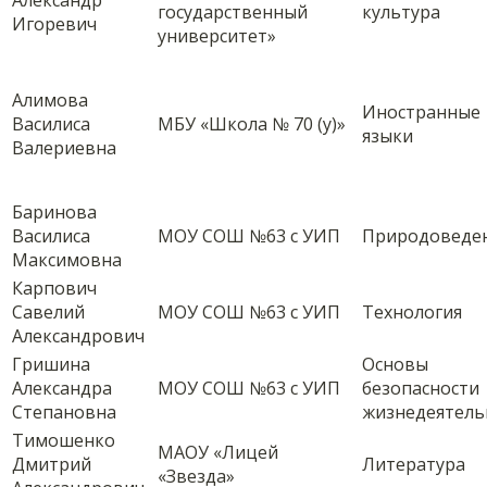
Александр
государственный
культура
Игоревич
университет»
Алимова
Иностранные
Василиса
МБУ «Школа № 70 (у)»
языки
Валериевна
Баринова
Василиса
МОУ СОШ №63 с УИП
Природоведе
Максимовна
Карпович
Савелий
МОУ СОШ №63 с УИП
Технология
Александрович
Гришина
Основы
Александра
МОУ СОШ №63 с УИП
безопасности
Степановна
жизнедеятель
Тимошенко
МАОУ «Лицей
Дмитрий
Литература
«Звезда»