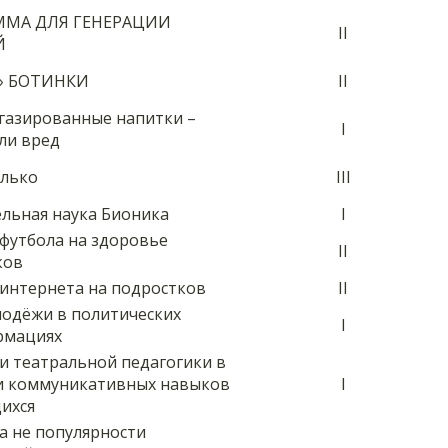
ММА ДЛЯ ГЕНЕРАЦИИ
II
Й
» БОТИНКИ
II
газированные напитки –
I
ли вред
алько
III
льная наука Бионика
I
футбола на здоровье
II
ков
интернета на подростков
II
лодёжи в политических
I
рмациях
и театральной педагогики в
и коммуникативных навыков
I
ихся
а не популярности