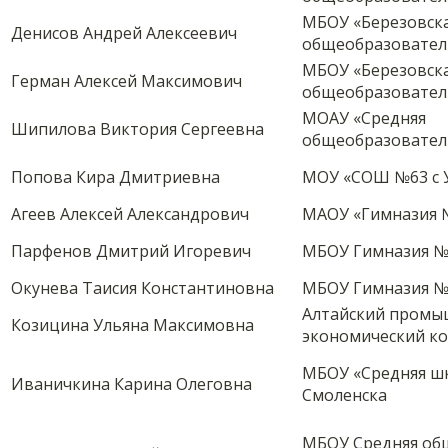
МБОУ «Березовска
Денисов Андрей Алексеевич
общеобразовател
МБОУ «Березовска
Герман Алексей Максимович
общеобразовател
МОАУ «Средняя
Шипилова Виктория Сергеевна
общеобразовател
Попова Кира Дмитриевна
МОУ «СОШ №63 с 
Агеев Алексей Александрович
МАОУ «Гимназия 
Парфенов Дмитрий Игоревич
МБОУ Гимназия №
Окунева Таисия Константиновна
МБОУ Гимназия №
Алтайский пром
Козицина Ульяна Максимовна
экономический к
МБОУ «Средняя ш
Иваничкина Карина Олеговна
Смоленска
МБОУ Средняя об