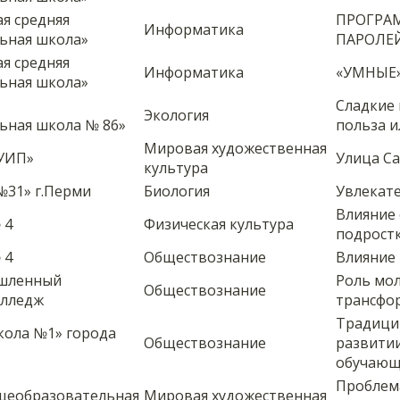
я средняя
ПРОГРА
Информатика
ьная школа»
ПАРОЛЕ
я средняя
Информатика
«УМНЫЕ
ьная школа»
Сладкие 
Экология
ьная школа № 86»
польза и
Мировая художественная
УИП»
Улица С
культура
№31» г.Перми
Биология
Увлекате
Влияние 
 4
Физическая культура
подрост
 4
Обществознание
Влияние 
ышленный
Роль мо
Обществознание
олледж
трансфо
Традици
кола №1» города
Обществознание
развити
обучающ
Проблем
щеобразовательная
Мировая художественная