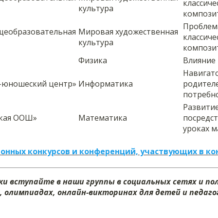
классиче
культура
компози
Проблем
щеобразовательная
Мировая художественная
классиче
культура
компози
Физика
Влияние 
Навигато
-юношеский центр»
Информатика
родителе
потребно
Развити
кая ООШ»
Математика
посредст
уроках м
онных конкурсов и конференций, участвующих в ко
и вступайте в наши группы в социальных сетях и п
х, олимпиадах, онлайн-викторинах для детей и педагог