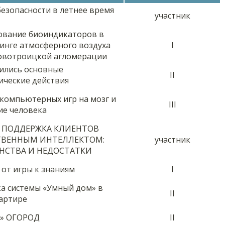
езопасности в летнее время
участник
ование биоиндикаторов в
инге атмосферного воздуха
I
овотроицкой агломерации
ились основные
II
ические действия
компьютерных игр на мозг и
III
ие человека
 ПОДДЕРЖКА КЛИЕНТОВ
ТВЕННЫМ ИНТЕЛЛЕКТОМ:
участник
НСТВА И НЕДОСТАТКИ
 от игры к знаниям
I
а системы «Умный дом» в
II
артире
» ОГОРОД
II