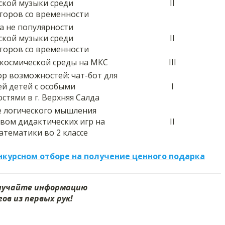
ской музыки среди
II
торов со временности
а не популярности
ской музыки среди
II
торов со временности
космической среды на МКС
III
р возможностей: чат-бот для
й детей с особыми
I
стями в г. Верхняя Салда
е логического мышления
вом дидактических игр на
II
атематики во 2 классе
нкурсном отборе на получение ценного подарка
олучайте информацию
ов из первых рук!