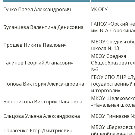
Гучко Павел Александрович
УК ОГУ
ГАПОУ «Орский н
Буланцева Валентина Денисовна
им. В. А. Сорокина
МБОУ Средняя об
Трошев Никита Павлович
школа № 13
МБОУ Средняя
Галинов Георгий Атанасович
Общеобразовател
№3
ГБОУ СПО ЛНР «Л
Попова Виктория Александровна
государственный
и торговли»
МКОУ Шелеховско
Бронникова Виктория Павловна
«Начальная школа
Ельцова Ульяна Александровна
МБОУ Гимназия №
МБОУ «Березовска
Тарасенко Егор Дмитриевич
общеобразовател