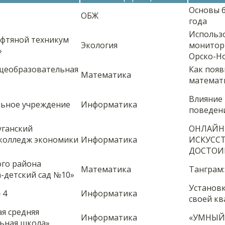
Основы б
ОБЖ
года
Использ
ефтяной техникум
Экология
монитор
»
Орско-Н
щеобразовательная
Как появ
Математика
математ
Влияние 
ьное учреждение
Информатика
поведен
уганский
ОНЛАЙН
 колледж экономики
Информатика
ИСКУСС
ДОСТОИ
го района
Математика
Танграм:
-детский сад №10»
Установк
 4
Информатика
своей кв
я средняя
Информатика
«УМНЫЙ
ьная школа»