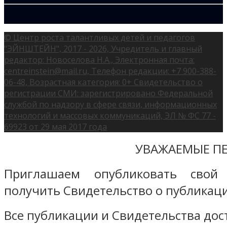
© Центр роста талантливых детей и педагогов
"ЭЙНШТЕЙН", 2017 - 2026, Учредитель и главный
редактор: Новоселова Н.А., Электронная почта:
centreinstein@mail.ru, Телефон редакции: +7 900-388-
06-48, Возрастная категория: 0+ Свидетельство о
регистрации СМИ: зарегистрировано Федеральной
службой по надзору в сфере связи, информационных
технологий и массовых коммуникаций, ЭЛ № ФС 77 -
69923 от 29 мая 2017 года
УВАЖАЕМЫЕ ПЕ
Приглашаем опубликовать свой
получить Свидетельство о публикаци
Все публикации и Свидетельства дост