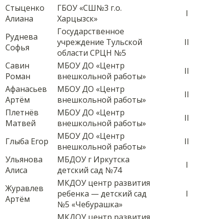
Стыценко
ГБОУ «СШ№3 г.о.
I
Алиана
Харцызск»
Государственное
Руднева
учреждение Тульской
II
Софья
области СРЦН №5
Савин
МБОУ ДО «Центр
II
Роман
внешкольной работы»
Афанасьев
МБОУ ДО «Центр
II
Артём
внешкольной работы»
Плетнёв
МБОУ ДО «Центр
II
Матвей
внешкольной работы»
МБОУ ДО «Центр
Глыба Егор
II
внешкольной работы»
Ульянова
МБДОУ г Иркутска
I
Алиса
детский сад №74
МКДОУ центр развития
Журавлев
ребенка — детский сад
I
Артём
№5 «Чебурашка»
МКДОУ центр развития