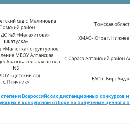
тский сад с. Малиновка
Томская област
Томский район
ДС №9 «Малахитовая
ХМАО-Югра г. Нижнев
шкатулка»
д «Малютка» структурное
ление МБОУ Алтайская
с. Сараса Алтайский район 
щеобразовательная школа
N5
ОУ «Детский сад
ЕАО г. Биробидж
с. Птичник»
 степени Всероссийских дистанционных конкурсов и
ующих в конкурсном отборе на получение ценного 