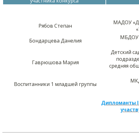
участника конкурса
МАДОУ «Де
Рябов Степан
«
МБДОУ 
Бондарцева Данелия
Детский са
подразде
Гаврюшова Мария
средняя об
МКД
Воспитанники 1 младшей группы
Дипломанты I
участв