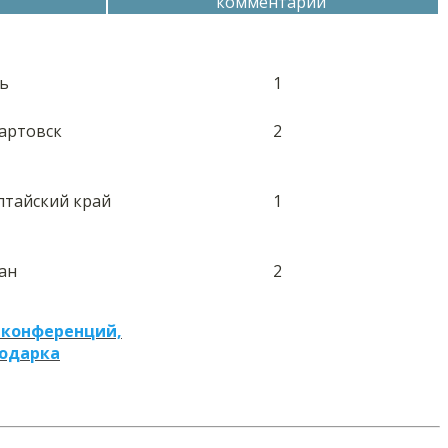
комментарий
ь
1
артовск
2
Алтайский край
1
ан
2
 конференций,
подарка