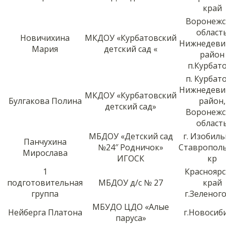
край
Воронежс
област
Новичихина
МКДОУ «Курбатовский
Нижнедеви
Мария
детский сад «
район
п.Курбат
п. Курбат
Нижнедеви
МКДОУ «Курбатовский
Булгакова Полина
район,
детский сад»
Воронежс
област
МБДОУ «Детский сад
г. Изобил
Панчухина
№24″ Родничок»
Ставропол
Мирослава
ИГОСК
кр
1
Красноярс
подготовительная
МБДОУ д/с № 27
край
группа
г.Зеленог
МБУДО ЦДО «Алые
Нейберга Платона
г.Новосиб
паруса»