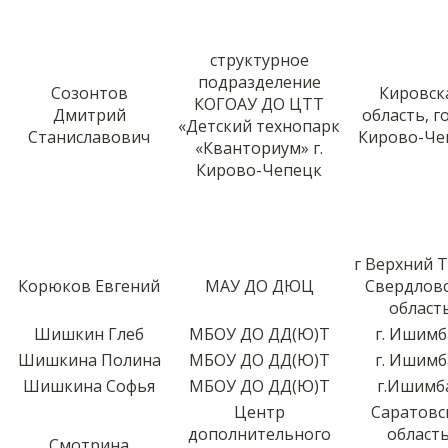
структурное
подразделение
Созонтов
Кировск
КОГОАУ ДО ЦТТ
Дмитрий
область, г
«Детский технопарк
Станиславович
Кирово-Че
«Кванториум» г.
Кирово-Чепецк
г Верхний Т
Корюков Евгений
МАУ ДО ДЮЦ
Свердлов
област
Шишкин Глеб
МБОУ ДО ДД(Ю)Т
г. Ишимб
Шишкина Полина
МБОУ ДО ДД(Ю)Т
г. Ишимб
Шишкина Софья
МБОУ ДО ДД(Ю)Т
г.Ишимб
Центр
Саратовс
дополнительного
область
Смотрина