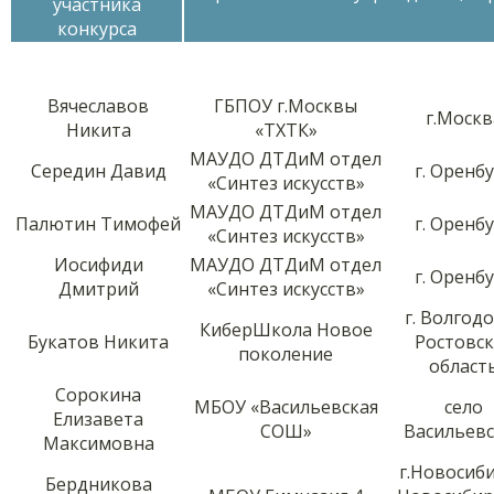
участника
конкурса
Вячеславов
ГБПОУ г.Москвы
г.Москв
Никита
«ТХТК»
МАУДО ДТДиМ отдел
Середин Давид
г. Оренб
«Синтез искусств»
МАУДО ДТДиМ отдел
Палютин Тимофей
г. Оренб
«Синтез искусств»
Иосифиди
МАУДО ДТДиМ отдел
г. Оренб
Дмитрий
«Синтез искусств»
г. Волгод
КиберШкола Новое
Букатов Никита
Ростовск
поколение
област
Сорокина
МБОУ «Васильевская
село
Елизавета
СОШ»
Васильевс
Максимовна
г.Новосиби
Бердникова