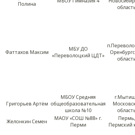
МБОУ Гимназия 4
Новосибир
Полина
област
п.Перевол
МБУ ДО
Фаттахов Максим
Оренбург
«Переволоцкий ЦДТ»
област
МБОУ Средняя
г.Мыти
Григорьев Артём
общеобразовательная
Московс
школа №10
област
МАОУ «СОШ №88» г.
Пермь
Желонкин Семен
Перми
Пермский 