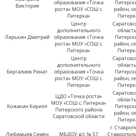
образования «Точка
Питерск
Виктория
роста» МОУ «СОШ с.
район, с
Питерка»
Питерк
Центр
Саратовс
дополнительного
область
Ларькин Дмитрий
образования «Точка
Питерск
роста» МОУ «СОШ с.
район, с
Питерка»
Питерк
Центр
Саратовс
дополнительного
область
Бергалиев Ринат
образования «Точка
Питерск
роста» МОУ «СОШ с.
район, с
Питерка»
Питерк
Саратовс
ЦДО «Точка роста»
область
МОУ «СОШ с. Питерка»
Кожакин Кирилл
Питерск
Питерского района
район, с
Саратовской области
Питерк
г. Ставроп
Любимцев Семён
МБДОУ д/с № 57
Ставропол