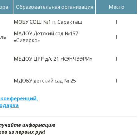
ора
Образовательная организация
Место
МОБУ СОШ №1 п. Саракташ
I
МАДОУ Детский сад №157
ель
I
«Сиверко»
МБДОУ ЦРР д/с 21 «КЭНЧЭЭРИ»
I
МДОБУ детский сад № 25
I
 конференций,
подарка
олучайте информацию
ов из первых рук!