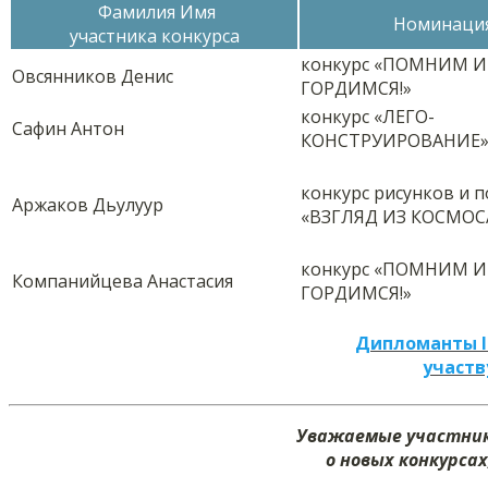
Фамилия Имя
Номинаци
участника конкурса
конкурс «ПОМНИМ И
Овсянников Денис
ГОРДИМСЯ!»
конкурс «ЛЕГО-
Сафин Антон
КОНСТРУИРОВАНИЕ
конкурс рисунков и 
Аржаков Дьулуур
«ВЗГЛЯД ИЗ КОСМОС
конкурс «ПОМНИМ И
Компанийцева Анастасия
ГОРДИМСЯ!»
Дипломанты I
участв
Уважаемые участник
о новых конкурсах