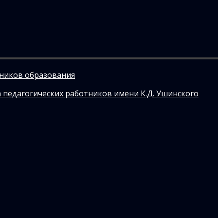
тников образования
 педагогических работников имени К.Д. Ушинского