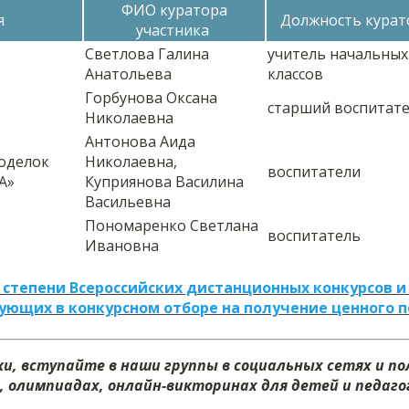
ФИО куратора
я
Должность курат
участника
Светлова Галина
учитель начальных
Анатольева
классов
Горбунова Оксана
старший воспитат
»
Николаевна
Антонова Аида
поделок
Николаевна,
воспитатели
А»
Куприянова Василина
Васильевна
Пономаренко Светлана
воспитатель
Ивановна
 степени Всероссийских дистанционных конкурсов и
ующих в конкурсном отборе на получение ценного 
и, вступайте в наши группы в социальных сетях и п
, олимпиадах, онлайн-викторинах для детей и педагог