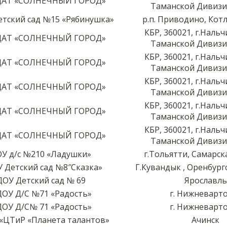
ДАТ «СОЛНЕЧНЫЙ ГОРОД»
Таманской Дивизии
тский сад №15 «Рябинушка»
р.п. Приводино, Котл
КБР, 360021, г.Нальч
ДАТ «СОЛНЕЧНЫЙ ГОРОД»
Таманской Дивизии
КБР, 360021, г.Нальч
ДАТ «СОЛНЕЧНЫЙ ГОРОД»
Таманской Дивизии
КБР, 360021, г.Нальч
ДАТ «СОЛНЕЧНЫЙ ГОРОД»
Таманской Дивизии
КБР, 360021, г.Нальч
ДАТ «СОЛНЕЧНЫЙ ГОРОД»
Таманской Дивизии
КБР, 360021, г.Нальч
ДАТ «СОЛНЕЧНЫЙ ГОРОД»
Таманской Дивизии
У д/с №210 «Ладушки»
г.Тольятти, Самарск
 Детский сад №8″Сказка»
Г.Кувандык , Оренбург
ОУ Детский сад № 69
Ярославль
ОУ Д/С №71 «Радость»
г. Нижневарт
ОУ Д/С№ 71 «Радость»
г. Нижневарт
«ЦТиР «Планета талантов»
Ачинск