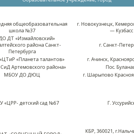
дняя общеобразовательная
г. Новокузнецк, Кемеро
школа №37
— Кузбасс
ДО ДТ «Измайловский»
лтейского района Санкт-
г. Санкт-Петер
Петербурга
«ЦТиР «Планета талантов»
г. Ачинск, Краснояр
СиД Артемовского района»
Пос. Булан
МБОУ ДО ДЮЦ
г. Шарыпово Красноя
 «ЦРР- детский сад №67
Г. Уссурийс
КБР, 360021, г.Нальч