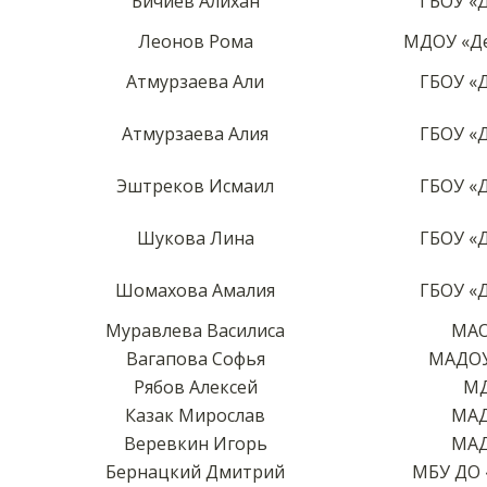
Бичиев Алихан
ГБОУ «
Леонов Рома
МДОУ «Де
Атмурзаева Али
ГБОУ «
Атмурзаева Алия
ГБОУ «
Эштреков Исмаил
ГБОУ «
Шукова Лина
ГБОУ «
Шомахова Амалия
ГБОУ «
Муравлева Василиса
МАО
Вагапова Софья
МАДОУ
Рябов Алексей
МД
Казак Мирослав
МАД
Веревкин Игорь
МАД
Бернацкий Дмитрий
МБУ ДО 