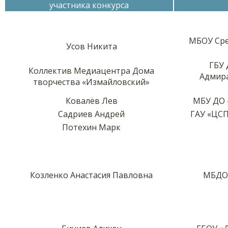
участника конкурса
МБОУ Сре
Усов Никита
ГБУ 
Коллектив Медиацентра Дома
Адмира
творчества «Измайловский»
Ковалёв Лев
МБУ ДО 
Садриев Андрей
ГАУ «ЦСП
Потехин Марк
Козленко Анастасия Павловна
МБДОУ