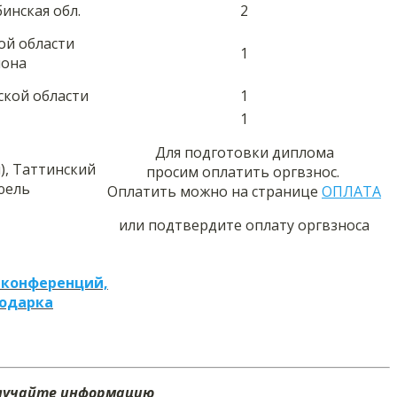
инская обл.
2
ой области
1
йона
ской области
1
1
Для подготовки диплома
), Таттинский
просим оплатить оргвзнос.
юель
Оплатить можно на странице
ОПЛАТА
или подтвердите оплату оргвзноса
 конференций,
подарка
олучайте информацию