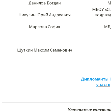
Данилов Богдан
М
МБОУ «СШ
Никулин Юрий Андреевич
подразд
Марлова София
МБД
Шуткин Максим Семенович
Дипломанты I
участв
Уважаемые участник