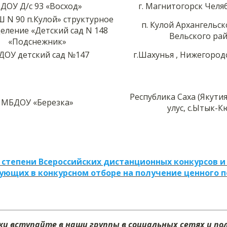
ДОУ Д/с 93 «Восход»
г. Магнитогорск Челяб
 N 90 п.Кулой» структурное
п. Кулой Архангельск
еление «Детский сад N 148
Вельского ра
«Подснежник»
ОУ детский сад №147
г.Шахунья , Нижегород
Республика Саха (Якутия
МБДОУ «Березка»
улус, с.Ытык-К
 степени Всероссийских дистанционных конкурсов и
ующих в конкурсном отборе на получение ценного 
и вступайте в наши группы в социальных сетях и п