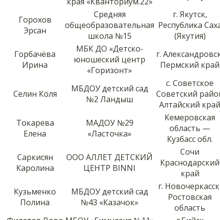
края «Кванториум.22»
Средняя
г. Якутск,
Горохов
общеобразовательная
Республика Сах
Эрсан
школа №15
(Якутия)
МБК ДО «Детско-
Горбачёва
г. Александровск
юношеский центр
Ирина
Пермский край
«Горизонт»
с. Советское
МБДОУ детский сад
Селин Коля
Советский райо
№2 Ландыш
Алтайский кра
Кемеровская
Токарева
МАДОУ №29
область —
Елена
«Ласточка»
Кузбасс обл.
Сочи
Саркисян
ООО АЛЛЕТ ДЕТСКИЙ
Краснодарский
Каролина
ЦЕНТР BINNI
край
г. Новочеркасск
Кузьменко
МБДОУ детский сад
Ростовская
Полина
№43 «Казачок»
область