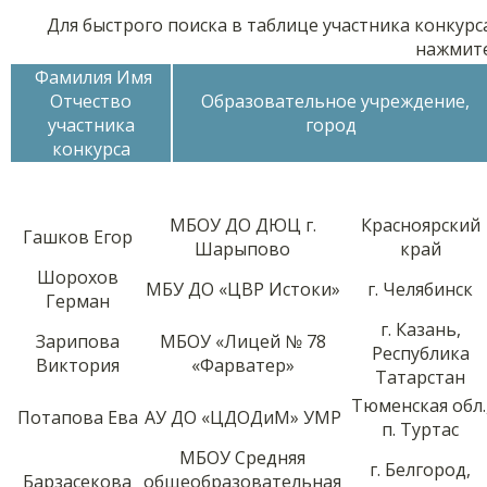
Для быстрого поиска в таблице участника конкурс
нажмит
Фамилия Имя
Отчество
Образовательное учреждение,
участника
город
конкурса
МБОУ ДО ДЮЦ г.
Красноярский
Гашков Егор
Шарыпово
край
Шорохов
МБУ ДО «ЦВР Истоки»
г. Челябинск
Герман
г. Казань,
Зарипова
МБОУ «Лицей № 78
Республика
Виктория
«Фарватер»
Татарстан
Тюменская обл.
Потапова Ева
АУ ДО «ЦДОДиМ» УМР
п. Туртас
МБОУ Средняя
г. Белгород,
Барзасекова
общеобразовательная