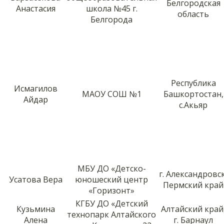
Белгородская
Анастасия
школа №45 г.
область
Белгорода
Республика
Исмагилов
МАОУ СОШ №1
Башкортостан,
Айдар
с.Акьяр
МБУ ДО «Детско-
г. Александровск
Усатова Вера
юношеский центр
Пермский край
«Горизонт»
КГБУ ДО «Детский
Кузьмина
Алтайский край
технопарк Алтайского
Алена
г. Барнаул