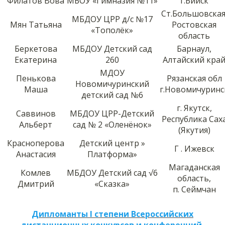
Филатов Вова
МБОУ «Гимназия №11»
г.Бийск
Ст.Большовская
МБДОУ ЦРР д/с №17
Мян Татьяна
Ростовская
«Тополёк»
область
Беркетова
МБДОУ Детский сад
Барнаул,
Екатерина
260
Алтайский кра
МДОУ
Пенькова
Рязанская обл
Новомичуринский
Маша
г.Новомичуринс
детский сад №6
г. Якутск,
Саввинов
МБДОУ ЦРР-Детский
Республика Сах
Альберт
сад № 2 «Оленёнок»
(Якутия)
Красноперова
Детский центр »
Г . Ижевск
Анастасия
Платформа»
Магаданская
Комлев
МБДОУ Детский сад √6
область,
Дмитрий
«Сказка»
п. Сеймчан
Дипломанты I степени Всероссийских