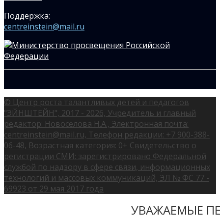
Поддержка:
centreinstein@mail.ru
© Центр роста талантливых детей и педагогов
"ЭЙНШТЕЙН", 2017 - 2026, Учредитель и главный
редактор: Новоселова Н.А., Электронная почта:
centreinstein@mail.ru, Телефон редакции: +7 900-388-
06-48, Возрастная категория: 0+ Свидетельство о
регистрации СМИ: зарегистрировано Федеральной
службой по надзору в сфере связи, информационных
технологий и массовых коммуникаций, ЭЛ № ФС 77 -
69923 от 29 мая 2017 года
УВАЖАЕМЫЕ ПЕ