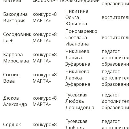
Матвей
«RoboКВАНТ»
Александрович
образовани
Никитина
Бахолдина
конкурс «8
Ольга
воспитател
Виктория
МАРТА»
Юрьевна
Пономаренко
Солодовник
конкурс «8
Светлана
воспитател
Глеб
МАРТА»
Ивановна
Чикишева
педагог
Карпова
конкурс «8
Лариса
дополните
Мирослава
МАРТА»
Зуфаровна
образовани
Чикишева
педагог
Соснин
конкурс «8
Лариса
дополните
Вова
МАРТА»
Зуфаровна
образовани
Гусевская
педагог
Дюков
конкурс «8
Любовь
дополните
Александр
МАРТА»
Леонидовна
образовани
Гусевская
педагог
Сердюк
конкурс «8
Любовь
дополните