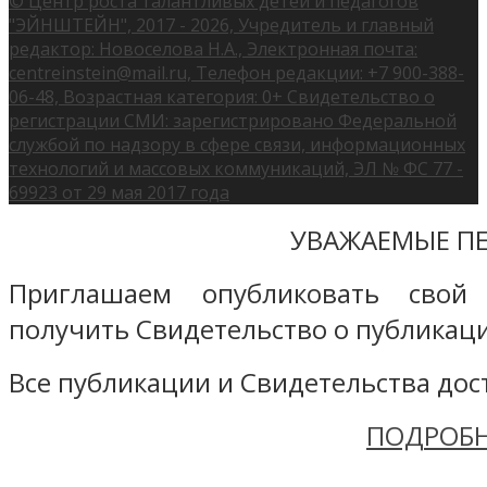
© Центр роста талантливых детей и педагогов
"ЭЙНШТЕЙН", 2017 - 2026, Учредитель и главный
редактор: Новоселова Н.А., Электронная почта:
centreinstein@mail.ru, Телефон редакции: +7 900-388-
06-48, Возрастная категория: 0+ Свидетельство о
регистрации СМИ: зарегистрировано Федеральной
службой по надзору в сфере связи, информационных
технологий и массовых коммуникаций, ЭЛ № ФС 77 -
69923 от 29 мая 2017 года
УВАЖАЕМЫЕ ПЕ
Приглашаем опубликовать свой
получить Свидетельство о публикаци
Все публикации и Свидетельства дост
ПОДРОБН