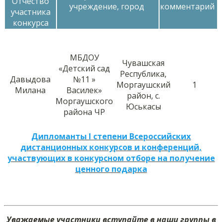
Отчество
учреждение, город
комментарий
участника
конкурса
МБДОУ
Чувашская
«Детский сад
Республика,
Давыдова
№11 »
Моргаушский
1
Милана
Василек»
район, с.
Моргаушского
Юськасы
района ЧР
Дипломанты I степени Всероссийских
дистанционных конкурсов и конференций,
участвующих в конкурсном отборе на получение
ценного подарка
Уважаемые участники вступайте в наши группы в