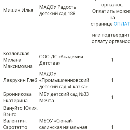
оргвзнос.
МАДОУ Радость
Мишин Илья
Оплатить можн
детский сад 188
на
странице
ОПЛАТ
или подтвердит
оплату оргвзнос
Козловская
ООО ДС «Академия
Милана
1
Детства»
Максимовна
МАДОУ
Лаврухин Глеб
«Промышленновский
1
детский сад «Сказка»
Бронникова
МБУ детский сад №33
1
Екатерина
Мечта
Вануйто Юлия,
Вэнго
Валентин,
МБОУ «Сюнай-
Сэротэтто
салинская начальная
1