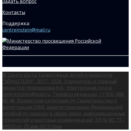
Задать вопрос
Контакты
Поддержка:
centreinstein@mail.ru
© Центр роста талантливых детей и педагогов
"ЭЙНШТЕЙН", 2017 - 2026, Учредитель и главный
редактор: Новоселова Н.А., Электронная почта:
centreinstein@mail.ru, Телефон редакции: +7 900-388-
06-48, Возрастная категория: 0+ Свидетельство о
регистрации СМИ: зарегистрировано Федеральной
службой по надзору в сфере связи, информационных
технологий и массовых коммуникаций, ЭЛ № ФС 77 -
69923 от 29 мая 2017 года