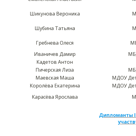
Шикунова Вероника
М
Шубина Татьяна
М
Гребнева Олеся
МБ
Иваничев Дамир
МБ
Кадетов Антон
Пичерская Лиза
МБ
Маевская Маша
МДОУ Дет
Королёва Екатерина
МДОУ Дет
Карасёва Ярослава
М
Дипломанты I
участв