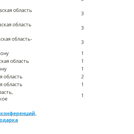
вская область
3
вская область
3
ская область-
3
Дону
1
ская область
1
ону
1
ая область
2
ая область
1
ласть,
1
кое
 конференций,
подарка