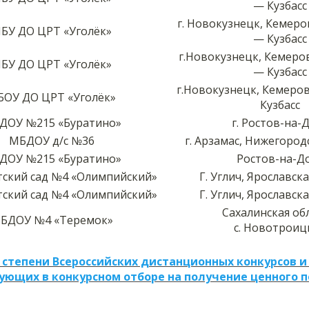
— Кузбасс
г. Новокузнецк, Кемеро
БУ ДО ЦРТ «Уголёк»
— Кузбасс
г.Новокузнецк, Кемеро
БУ ДО ЦРТ «Уголёк»
— Кузбасс
г.Новокузнецк, Кемеров
ОУ ДО ЦРТ «Уголёк»
Кузбасс
ДОУ №215 «Буратино»
г. Ростов-на-
МБДОУ д/с №36
г. Арзамас, Нижегород
ДОУ №215 «Буратино»
Ростов-на-Д
ский сад №4 «Олимпийский»
Г. Углич, Ярославск
ский сад №4 «Олимпийский»
Г. Углич, Ярославск
Сахалинская об
БДОУ №4 «Теремок»
с. Новотроиц
 степени Всероссийских дистанционных конкурсов и
ующих в конкурсном отборе на получение ценного 