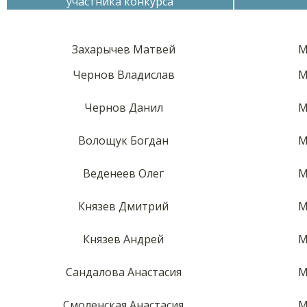
участника конкурса
Захарычев Матвей
М
Чернов Владислав
М
Чернов Данил
М
Волощук Богдан
М
Веденеев Олег
М
Князев Дмитрий
М
Князев Андрей
М
Сандалова Анастасия
М
Смоленская Анастасия
М