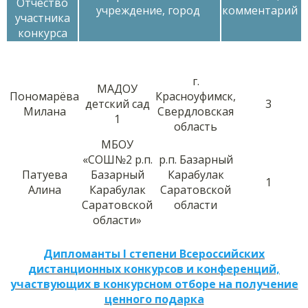
Отчество
учреждение, город
комментарий
участника
конкурса
г.
МАДОУ
Пономарёва
Красноуфимск,
детский сад
3
Милана
Свердловская
1
область
МБОУ
«СОШ№2 р.п.
р.п. Базарный
Патуева
Базарный
Карабулак
1
Алина
Карабулак
Саратовской
Саратовской
области
области»
Дипломанты I степени Всероссийских
дистанционных конкурсов и конференций,
участвующих в конкурсном отборе на получение
ценного подарка