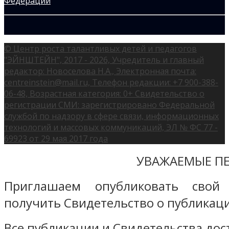
© Центр роста талантливых детей и педагогов
"ЭЙНШТЕЙН", 2017 - 2026, Учредитель и главный
редактор: Новоселова Н.А., Электронная почта:
centreinstein@mail.ru, Телефон редакции: +7 900-388-
06-48, Возрастная категория: 0+ Свидетельство о
регистрации СМИ: зарегистрировано Федеральной
службой по надзору в сфере связи, информационных
технологий и массовых коммуникаций, ЭЛ № ФС 77 -
69923 от 29 мая 2017 года
УВАЖАЕМЫЕ ПЕ
Приглашаем опубликовать свой
получить Свидетельство о публикаци
Все публикации и Свидетельства дост