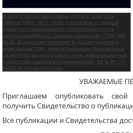
© Центр роста талантливых детей и педагогов
"ЭЙНШТЕЙН", 2017 - 2026, Учредитель и главный
редактор: Новоселова Н.А., Электронная почта:
centreinstein@mail.ru, Телефон редакции: +7 900-388-
06-48, Возрастная категория: 0+ Свидетельство о
регистрации СМИ: зарегистрировано Федеральной
службой по надзору в сфере связи, информационных
технологий и массовых коммуникаций, ЭЛ № ФС 77 -
69923 от 29 мая 2017 года
УВАЖАЕМЫЕ ПЕ
Приглашаем опубликовать свой
получить Свидетельство о публикаци
Все публикации и Свидетельства дост