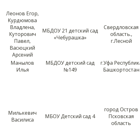
Леонов Егор,
Курдюмова
Владлена,
Свердловская
МБДОУ 21 детский сад
Куторович
область.,
«Чебурашка»
Павел,
г.Лесной
Васюцкий
Арсений
Манылов
МБДОУ детский сад
г.Уфа Республик
Илья
№149
Башкортостан
город Остров
Милькевич
МБОУ Детский сад 4
Псковская
Василиса
область