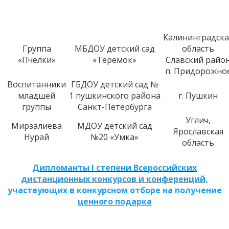
Калининградска
Группа
МБДОУ детский сад
область
«Пчёлки»
«Теремок»
Славский райо
п. Придорожно
Воспитанники
ГБДОУ детский сад №
младшей
1 пушкинского района
г. Пушкин
группы
Санкт-Петербурга
Углич,
Мирзалиева
МДОУ детский сад
Ярославская
Нурай
№20 «Умка»
область
Дипломанты I степени Всероссийских
дистанционных конкурсов и конференций,
участвующих в конкурсном отборе на получение
ценного подарка