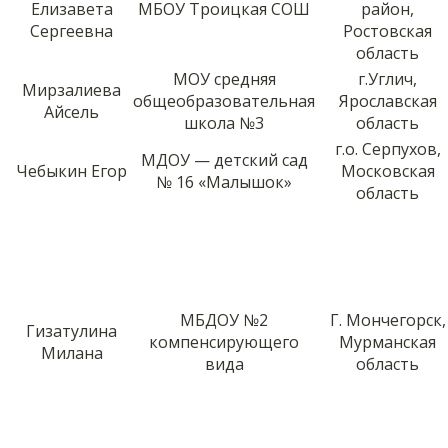
Елизавета
МБОУ Троицкая СОШ
район,
Сергеевна
Ростовская
область
МОУ средняя
г.Углич,
Мирзалиева
общеобразовательная
Ярославская
Айсель
школа №3
область
г.о. Серпухов,
МДОУ — детский сад
Чебыкин Егор
Московская
№ 16 «Малышок»
область
МБДОУ №2
Г. Мончегорск,
Гизатулина
компенсирующего
Мурманская
Милана
вида
область