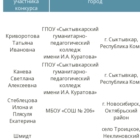
участника
город
конкурса
ГПОУ «Сыктывкарский
Криворотова
гуманитарно-
г. Сыктывкар,
Татьяна
педагогический
Республика Ком
Ивановна
колледж
имени И.А. Куратова»
ГПОУ «Сыктывкарский
Канева
гуманитарно-
г. Сыктывкар,
Светлана
педагогический
Республика Ком
Алексеевна
колледж
имени И.А. Куратова»
Стеблецова
г. Новосибирск
Илона и
МБОУ «СОШ № 206»
Октябрьский
Плясуля
район
Екатерина
село Троицкое
Шмидт
Неклиновский