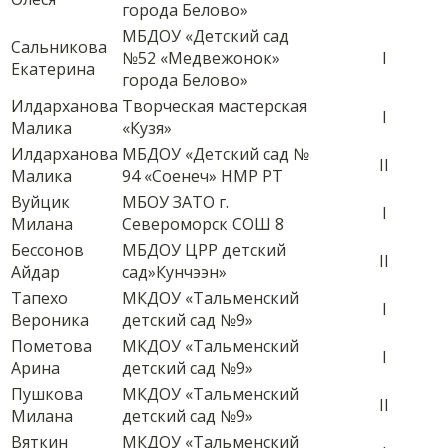
города Белово»
МБДОУ «Детский сад
Сальникова
№52 «Медвежонок»
I
Екатерина
города Белово»
Илдарханова
Творческая мастерская
I
Малика
«Кузя»
Илдарханова
МБДОУ «Детский сад №
II
Малика
94 «Соенеч» НМР РТ
Вуйцик
МБОУ ЗАТО г.
I
Милана
Североморск СОШ 8
Бессонов
МБДОУ ЦРР детский
II
Айдар
сад»Кунчээн»
Тапехо
МКДОУ «Тальменский
I
Вероника
детский сад №9»
Пометова
МКДОУ «Тальменский
I
Арина
детский сад №9»
Пушкова
МКДОУ «Тальменский
II
Милана
детский сад №9»
Вяткин
МКДОУ «Тальменский