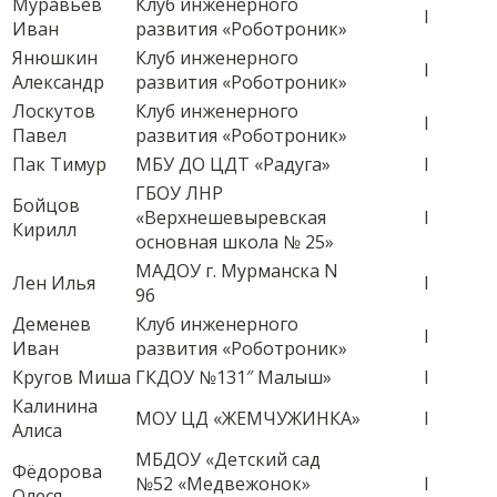
Муравьёв
Клуб инженерного
I
Иван
развития «Роботроник»
Янюшкин
Клуб инженерного
I
Александр
развития «Роботроник»
Лоскутов
Клуб инженерного
I
Павел
развития «Роботроник»
Пак Тимур
МБУ ДО ЦДТ «Радуга»
I
ГБОУ ЛНР
Бойцов
«Верхнешевыревская
I
Кирилл
основная школа № 25»
МАДОУ г. Мурманска N
Лен Илья
I
96
Деменев
Клуб инженерного
I
Иван
развития «Роботроник»
Кругов Миша
ГКДОУ №131″ Малыш»
I
Калинина
МОУ ЦД «ЖЕМЧУЖИНКА»
I
Алиса
МБДОУ «Детский сад
Фёдорова
№52 «Медвежонок»
I
Олеся