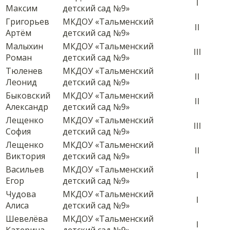
I
Максим
детский сад №9»
Григорьев
МКДОУ «Тальменский
II
Артём
детский сад №9»
Малыхин
МКДОУ «Тальменский
III
Роман
детский сад №9»
Тюленев
МКДОУ «Тальменский
II
Леонид
детский сад №9»
Быковский
МКДОУ «Тальменский
II
Александр
детский сад №9»
Лещенко
МКДОУ «Тальменский
III
София
детский сад №9»
Лещенко
МКДОУ «Тальменский
II
Виктория
детский сад №9»
Васильев
МКДОУ «Тальменский
I
Егор
детский сад №9»
Чудова
МКДОУ «Тальменский
I
Алиса
детский сад №9»
Шевелёва
МКДОУ «Тальменский
I