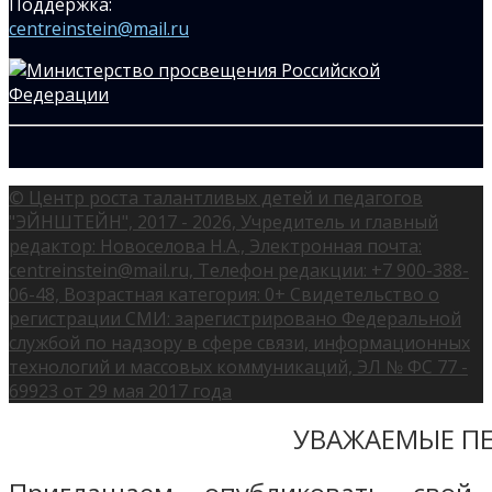
Поддержка:
centreinstein@mail.ru
© Центр роста талантливых детей и педагогов
"ЭЙНШТЕЙН", 2017 - 2026, Учредитель и главный
редактор: Новоселова Н.А., Электронная почта:
centreinstein@mail.ru, Телефон редакции: +7 900-388-
06-48, Возрастная категория: 0+ Свидетельство о
регистрации СМИ: зарегистрировано Федеральной
службой по надзору в сфере связи, информационных
технологий и массовых коммуникаций, ЭЛ № ФС 77 -
69923 от 29 мая 2017 года
УВАЖАЕМЫЕ ПЕ