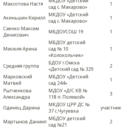
МКДОУ «Детский
Максотова Настя
1
сад с. Макарово»
МКДОУ «Детский
Акиньшин Кирилл
1
сад с. Макарово»
Саенко Максим
МБДОУСОШ 19
1
Денисович
МБДОУ детский
Мисюля Арина
сад № 10
1
«Колокольчик»
БДОУ г.Омска
Средняя группа
2
«Детский сад № 329
Марковский
МБДОУ «Детский
1
Матвей
сад 244»
Рытченкова
МДОУ «Д/С КВ №
3
Александра
118 п. Полевой»
МКДОУ ЦРР ДС №
Одинец Дарина
участник
37 с.Чугуевка
МБДОУ детский
Мартынов Даниил
2
сад №21