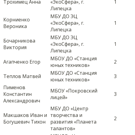
Трохимец Анна
«ЭкоСфера», г.
1
Липецка
МБУ ДО ЭЦ
Корниенко
«ЭкоСфера», г.
1
Вероника
Липецка
МБУ ДО ЭЦ
Бочарникова
«ЭкоСфера», г.
1
Виктория
Липецка
МБОУ ДО «Станция
Агапченко Егор
2
юных техников»
МБОУ ДО «Станция
Теплов Матвей
3
юных техников»
Пименов
МБОУ «Покровский
Константин
3
лицей»
Александрович
МБУ ДО «Центр
Макшаков Иван и
творчества и
2
Богушевич Тихон
развития «Планета
талантов»