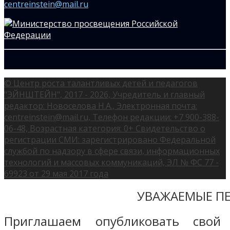
centreinstein@mail.ru
© Центр роста талантливых детей и педагогов
"ЭЙНШТЕЙН", 2017 - 2026, Учредитель и главный
редактор: Новоселова Н.А., Электронная почта:
centreinstein@mail.ru, Телефон редакции: +7 900-388-
06-48, Возрастная категория: 0+ Свидетельство о
регистрации СМИ: зарегистрировано Федеральной
службой по надзору в сфере связи, информационных
технологий и массовых коммуникаций, ЭЛ № ФС 77 -
69923 от 29 мая 2017 года
УВАЖАЕМЫЕ ПЕ
Приглашаем опубликовать свой