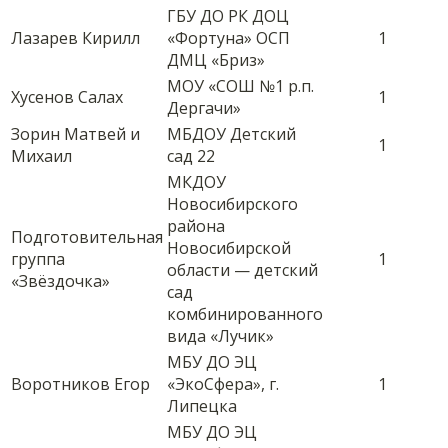
ГБУ ДО РК ДОЦ
Лазарев Кирилл
«Фортуна» ОСП
1
ДМЦ «Бриз»
МОУ «СОШ №1 р.п.
Хусенов Салах
1
Дергачи»
Зорин Матвей и
МБДОУ Детский
1
Михаил
сад 22
МКДОУ
Новосибирского
района
Подготовительная
Новосибирской
группа
1
области — детский
«Звёздочка»
сад
комбинированного
вида «Лучик»
МБУ ДО ЭЦ
Воротников Егор
«ЭкоСфера», г.
1
Липецка
МБУ ДО ЭЦ