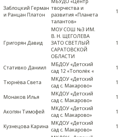
МБУДО «Центр
Заблоцкий Герман
творчества и
1
и Ранцан Платон
развития «Планета
талантов»
МОУ СОШ №3 ИМ.
В. Н. ЩЕГОЛЕВА
Григорян Давид
ЗАТО СВЕТЛЫЙ
1
САРАТОВСКОЙ
ОБЛАСТИ
МБДОУ «Детский
Стативко Даниил
1
сад 12 «Тополёк «
МКДОУ «Детский
Тюрнёва Света
1
сад с. Макарово»
МКДОУ «Детский
Монаков Илья
1
сад с. Макарово»
МКДОУ «Детский
Акопян Тимофей
1
сад с. Макарово»
МКДОУ «Детский
Кузнецова Карина
1
сад с. Макарово»