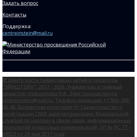
Задать вопрос
Контакты
Поддержка:
centreinstein@mail.ru
© Центр роста талантливых детей и педагогов
"ЭЙНШТЕЙН", 2017 - 2026, Учредитель и главный
редактор: Новоселова Н.А., Электронная почта:
centreinstein@mail.ru, Телефон редакции: +7 900-388-
06-48, Возрастная категория: 0+ Свидетельство о
регистрации СМИ: зарегистрировано Федеральной
службой по надзору в сфере связи, информационных
технологий и массовых коммуникаций, ЭЛ № ФС 77 -
69923 от 29 мая 2017 года