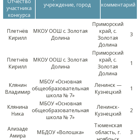
Отчество
учреждение, город
комментарий
участника
конкурса
Приморский
Плетнёв
МКОУ ООШ с. Золотая
край, с.
3
Кирилл
Долина
Золотая
Долина
Приморский
Плетнёв
МКОУ ООШ с. Золотая
край, с.
1
Кирилл
Долина
Золотая
Долина
МБОУ «Основная
Клянин
Ленинск —
общеобразовательная
1
Владимир
Кузнецкий
школа № 7»
МБОУ «Основная
Клянина
Ленинск-
общеобразовательная
2
Ника
Кузнецкий
школа № 7»
Тюменская
Ализаде
МБДОУ «Волошка»
область, г.
3
Амира
ноябрьск