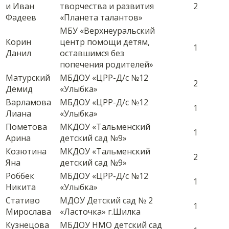
и Иван
творчества и развития
2
Фадеев
«Планета талантов»
МБУ «Верхнеуральский
Корин
центр помощи детям,
1
Данил
оставшимся без
попечения родителей»
Матурский
МБДОУ «ЦРР-Д/с №12
2
Демид
«Улыбка»
Варламова
МБДОУ «ЦРР-Д/с №12
1
Лиана
«Улыбка»
Пометова
МКДОУ «Тальменский
1
Арина
детский сад №9»
Козютина
МКДОУ «Тальменский
2
Яна
детский сад №9»
Роббек
МБДОУ «ЦРР-Д/с №12
1
Никита
«Улыбка»
Стативо
МДОУ Детский сад № 2
1
Мирослава
«Ласточка» г.Шилка
Кузнецова
МБДОУ НМО детский сад