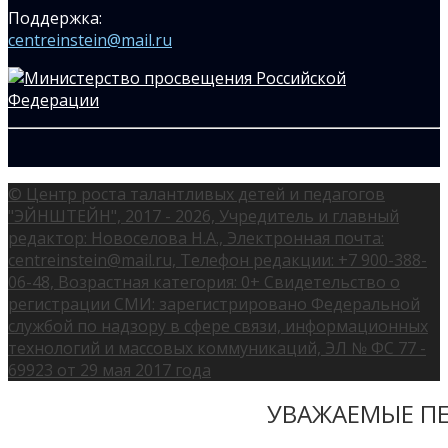
Поддержка:
centreinstein@mail.ru
© Центр роста талантливых детей и педагогов
"ЭЙНШТЕЙН", 2017 - 2026, Учредитель и главный
редактор: Новоселова Н.А., Электронная почта:
centreinstein@mail.ru, Телефон редакции: +7 900-388-
06-48, Возрастная категория: 0+ Свидетельство о
регистрации СМИ: зарегистрировано Федеральной
службой по надзору в сфере связи, информационных
технологий и массовых коммуникаций, ЭЛ № ФС 77 -
69923 от 29 мая 2017 года
УВАЖАЕМЫЕ ПЕ