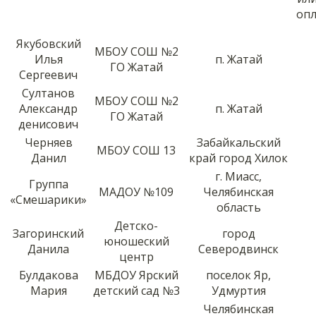
опл
Якубовский
МБОУ СОШ №2
Илья
п. Жатай
ГО Жатай
Сергеевич
Султанов
МБОУ СОШ №2
Александр
п. Жатай
ГО Жатай
денисович
Черняев
Забайкальский
МБОУ СОШ 13
Данил
край город Хилок
г. Миасс,
Группа
МАДОУ №109
Челябинская
«Смешарики»
область
Детско-
Загоринский
город
юношеский
Данила
Северодвинск
центр
Булдакова
МБДОУ Ярский
поселок Яр,
Мария
детский сад №3
Удмуртия
Челябинская