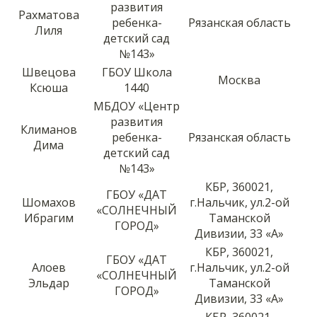
развития
Рахматова
ребенка-
Рязанская область
Лиля
детский сад
№143»
Швецова
ГБОУ Школа
Москва
Ксюша
1440
МБДОУ «Центр
развития
Климанов
ребенка-
Рязанская область
Дима
детский сад
№143»
КБР, 360021,
ГБОУ «ДАТ
Шомахов
г.Нальчик, ул.2-ой
«СОЛНЕЧНЫЙ
Ибрагим
Таманской
ГОРОД»
Дивизии, 33 «А»
КБР, 360021,
ГБОУ «ДАТ
Алоев
г.Нальчик, ул.2-ой
«СОЛНЕЧНЫЙ
Эльдар
Таманской
ГОРОД»
Дивизии, 33 «А»
КБР, 360021,