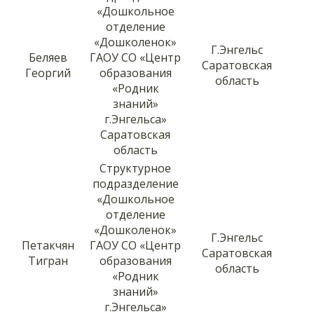
«Дошкольное
отделение
«Дошколенок»
Г.Энгельс
Беляев
ГАОУ СО «Центр
Саратовская
Георгий
образования
область
«Родник
знаний»
г.Энгельса»
Саратовская
область
Структурное
подразделение
«Дошкольное
отделение
«Дошколенок»
Г.Энгельс
Петакчян
ГАОУ СО «Центр
Саратовская
Тигран
образования
область
«Родник
знаний»
г.Энгельса»