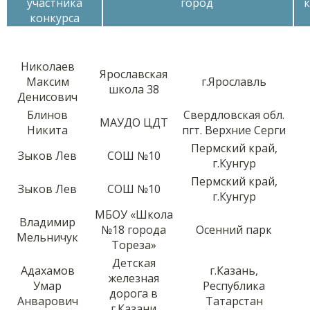
участника
город
конкурса
Николаев
Ярославская
Максим
г.Ярославль
школа 38
Денисович
Блинов
Свердловская обл.
МАУДО ЦДТ
Никита
пгт. Верхние Серги
Пермский край,
Зыков Лев
СОШ №10
г.Кунгур
Пермский край,
Зыков Лев
СОШ №10
г.Кунгур
МБОУ «Школа
Владимир
№18 города
Осенний парк
Мельничук
Тореза»
Детская
Адахамов
г.Казань,
железная
Умар
Республика
дорога в
Анварович
Татарстан
г.Казани