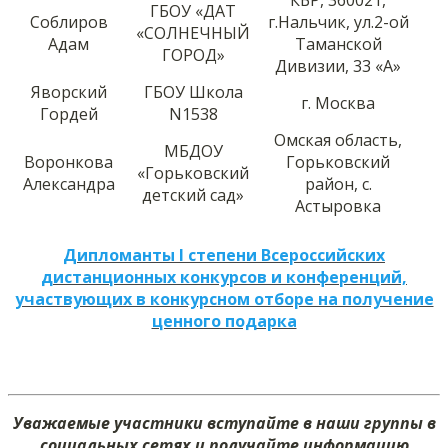
ГБОУ «ДАТ
Соблиров
г.Нальчик, ул.2-ой
«СОЛНЕЧНЫЙ
Адам
Таманской
ГОРОД»
Дивизии, 33 «А»
Яворский
ГБОУ Школа
г. Москва
Гордей
N1538
Омская область,
МБДОУ
Воронкова
Горьковский
«Горьковский
Александра
район, с.
детский сад»
Астыровка
Дипломанты I степени Всероссийских
дистанционных конкурсов и конференций,
участвующих в конкурсном отборе на получение
ценного подарка
Уважаемые участники вступайте в наши группы в
социальных сетях и получайте информацию