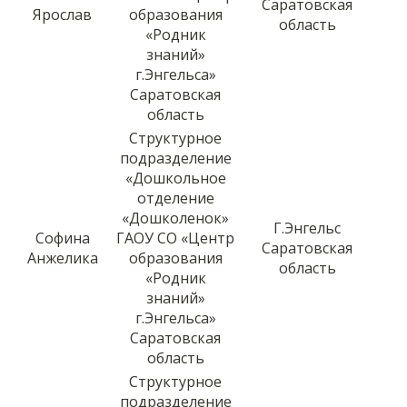
Саратовская
Ярослав
образования
область
«Родник
знаний»
г.Энгельса»
Саратовская
область
Структурное
подразделение
«Дошкольное
отделение
«Дошколенок»
Г.Энгельс
Софина
ГАОУ СО «Центр
Саратовская
Анжелика
образования
область
«Родник
знаний»
г.Энгельса»
Саратовская
область
Структурное
подразделение