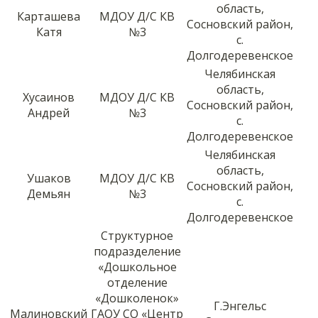
область,
Карташева
МДОУ Д/С КВ
Сосновский район,
Катя
№3
с.
Долгодеревенское
Челябинская
область,
Хусаинов
МДОУ Д/С КВ
Сосновский район,
Андрей
№3
с.
Долгодеревенское
Челябинская
область,
Ушаков
МДОУ Д/С КВ
Сосновский район,
Демьян
№3
с.
Долгодеревенское
Структурное
подразделение
«Дошкольное
отделение
«Дошколенок»
Г.Энгельс
Малиновский
ГАОУ СО «Центр