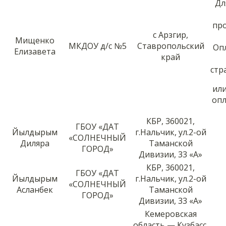
Дл
пр
с Арзгир,
Мищенко
МКДОУ д/с №5
Ставропольский
Оп
Елизавета
край
стр
ил
опл
КБР, 360021,
ГБОУ «ДАТ
Йылдырым
г.Нальчик, ул.2-ой
«СОЛНЕЧНЫЙ
Диляра
Таманской
ГОРОД»
Дивизии, 33 «А»
КБР, 360021,
ГБОУ «ДАТ
Йылдырым
г.Нальчик, ул.2-ой
«СОЛНЕЧНЫЙ
Асланбек
Таманской
ГОРОД»
Дивизии, 33 «А»
Кемеровская
область — Кузбасс,