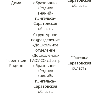
Саратовская
Дима
образования
область
«Родник
знаний»
г.Энгельса»
Саратовская
область
Структурное
подразделение
«Дошкольное
отделение
«Дошколенок»
Г.Энгельс
Терентьев
ГАОУ СО «Центр
Саратовская
Родион
образования
область
«Родник
знаний»
г.Энгельса»
Саратовская
область