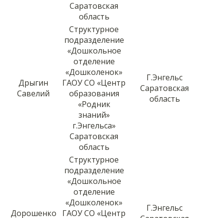
Саратовская
область
Структурное
подразделение
«Дошкольное
отделение
«Дошколенок»
Г.Энгельс
Дрыгин
ГАОУ СО «Центр
Саратовская
Савелий
образования
область
«Родник
знаний»
г.Энгельса»
Саратовская
область
Структурное
подразделение
«Дошкольное
отделение
«Дошколенок»
Г.Энгельс
Дорошенко
ГАОУ СО «Центр