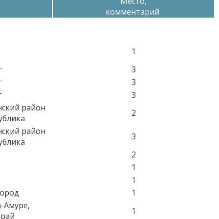
Место,
комментарий
1
г
3
г
3
г
3
нский район
2
ублика
нский район
3
ублика
2
1
1
город
1
а-Амуре,
1
край