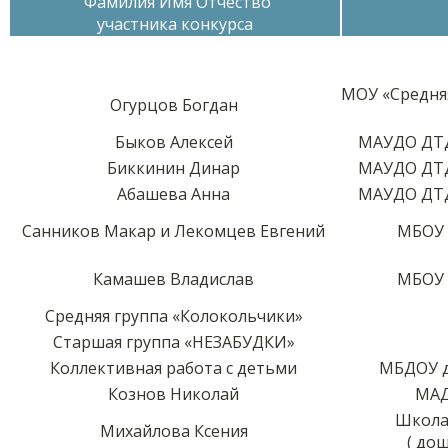
Фамилия Имя Отчество
участника конкурса
МОУ «Средня
Огурцов Богдан
Быков Алексей
МАУДО ДТД
Биккинин Динар
МАУДО ДТД
Абашева Анна
МАУДО ДТД
Санников Макар и Лекомцев Евгений
МБОУ 
Камашев Владислав
МБОУ 
Средняя группа «Колокольчики»
Старшая группа «НЕЗАБУДКИ»
Коллективная работа с детьми
МБДОУ д
Кознов Николай
МАД
Школа
Михайлова Ксения
( до