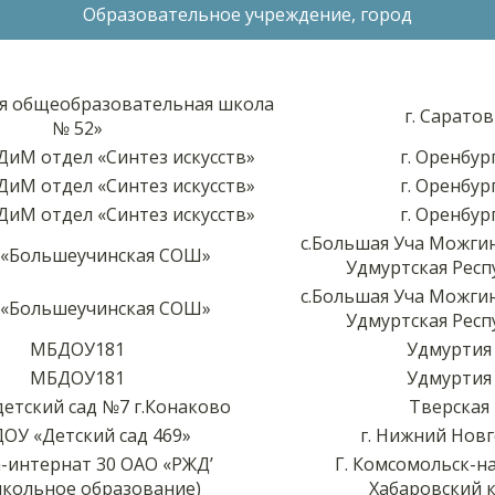
Образовательное учреждение, город
я общеобразовательная школа
г. Саратов
№ 52»
иМ отдел «Синтез искусств»
г. Оренбур
иМ отдел «Синтез искусств»
г. Оренбур
иМ отдел «Синтез искусств»
г. Оренбур
с.Большая Уча Можги
«Большеучинская СОШ»
Удмуртская Респ
с.Большая Уча Можги
«Большеучинская СОШ»
Удмуртская Респ
МБДОУ181
Удмуртия
МБДОУ181
Удмуртия
етский сад №7 г.Конаково
Тверская
ОУ «Детский сад 469»
г. Нижний Нов
-интернат 30 ОАО «РЖД’
Г. Комсомольск-н
школьное образование)
Хабаровский 