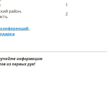
ы
1
ский район,
2
асть.
 конференций,
подарка
олучайте информацию
ов из первых рук!