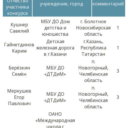
Отчество
учреждение, город
комментарий
участника
конкурса
МБУ ДО Дом
г. Болотное
Кушнер
детства и
Новосибирская
1
Савелий
юношества
область
Детская
г.Казань,
Гайнетдинов
железная дорога
Республика
1
Карим
в г.Казани
Татарстан
п.
Берёзкин
МБУ ДО
Новогорный,
3
Семён
«ДТДиМ»
Челябинская
область
п.
Меркушев
МБУ ДО
Новогорный,
Егор
3
«ДТДиМ»
Челябинская
Павлович
область
ОАНО
«Международная
школа с