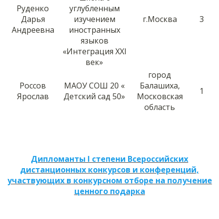
Руденко
углубленным
Дарья
изучением
г.Москва
3
Андреевна
иностранных
языков
«Интеграция XXI
век»
город
Россов
МАОУ СОШ 20 «
Балашиха,
1
Ярослав
Детский сад 50»
Московская
область
Дипломанты I степени Всероссийских
дистанционных конкурсов и конференций,
участвующих в конкурсном отборе на получение
ценного подарка