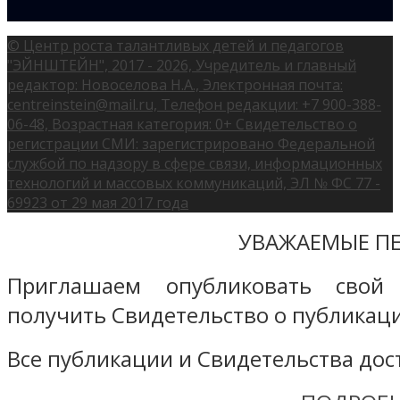
© Центр роста талантливых детей и педагогов
"ЭЙНШТЕЙН", 2017 - 2026, Учредитель и главный
редактор: Новоселова Н.А., Электронная почта:
centreinstein@mail.ru, Телефон редакции: +7 900-388-
06-48, Возрастная категория: 0+ Свидетельство о
регистрации СМИ: зарегистрировано Федеральной
службой по надзору в сфере связи, информационных
технологий и массовых коммуникаций, ЭЛ № ФС 77 -
69923 от 29 мая 2017 года
УВАЖАЕМЫЕ ПЕ
Приглашаем опубликовать свой
получить Свидетельство о публикаци
Все публикации и Свидетельства дост