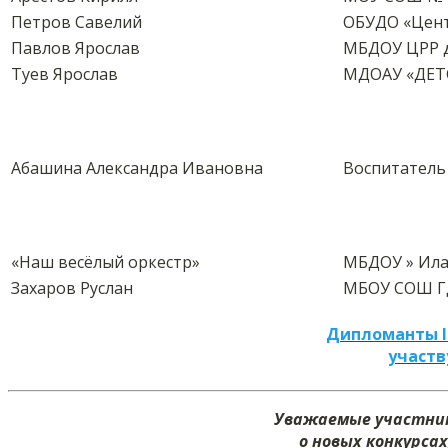
Петров Савелий
ОБУДО «Цент
Павлов Ярослав
МБДОУ ЦРР д
Туев Ярослав
МДОАУ «ДЕТ
Абашина Александра Ивановна
Воспитател
«Наш весёлый оркестр»
МБДОУ » Илан
Захаров Руслан
МБОУ СОШ ГД
Дипломанты I
участв
Уважаемые участник
о новых конкурсах