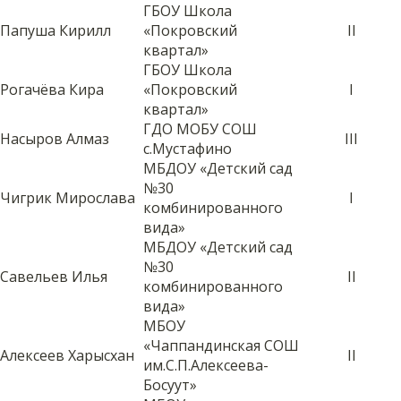
ГБОУ Школа
Папуша Кирилл
«Покровский
II
квартал»
ГБОУ Школа
Рогачёва Кира
«Покровский
I
квартал»
ГДО МОБУ СОШ
Насыров Алмаз
III
с.Мустафино
МБДОУ «Детский сад
№30
Чигрик Мирослава
I
комбинированного
вида»
МБДОУ «Детский сад
№30
Савельев Илья
II
комбинированного
вида»
МБОУ
«Чаппандинская СОШ
Алексеев Харысхан
II
им.С.П.Алексеева-
Босуут»