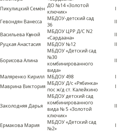
ДО №14 «Золотой
Пикулицкий Семëн
I
ключик»
МБДОУ-детский сад
Гевондян Ванесса
II
36
МБДОУ ЦРР Д/С N2
Васильева Күннэй
II
«Сардаана»
Руцкая Анастасия
МБДОУ №12
II
МБДОУ «Детский сад
№30
Борисова Алина
II
комбинированного
вида»
Маляренко Кирилл
МБДОУ 498
I
МБДОУ Д/с «Рябинка»
Маврина Виктория
I
пос ж/д ст. Калейкино
МБДОУ детский сад
комбинированного
Заколодняя Дарья
II
вида № 5 «Золотой
ключик»
МБДОУ «Детский сад
Ермакова Мария
I
№2»