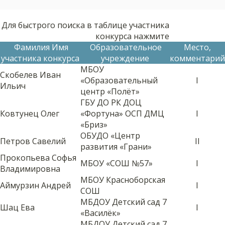
Для быстрого поиска в таблице участника
конкурса нажмите
Фамилия Имя
Образовательное
Место,
участника конкурса
учреждение
комментарий
МБОУ
Скобелев Иван
«Образовательный
I
Ильич
центр «Полёт»
ГБУ ДО РК ДОЦ
Ковтунец Олег
«Фортуна» ОСП ДМЦ
I
«Бриз»
ОБУДО «Центр
Петров Савелий
II
развития «Грани»
Прокопьева Софья
МБОУ «СОШ №57»
I
Владимировна
МБОУ Красноборская
Аймурзин Андрей
I
СОШ
МБДОУ Детский сад 7
Шац Ева
I
«Василёк»
МБДОУ Детский сад 7