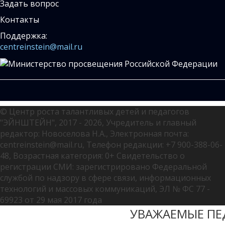
Задать вопрос
Контакты
Поддержка:
centreinstein@mail.ru
© Центр роста талантливых детей и педагогов
"ЭЙНШТЕЙН", 2017 - 2026, Учредитель и главный
редактор: Новоселова Н.А., Электронная почта:
centreinstein@mail.ru, Телефон редакции: +7 900-388-06-
48, Возрастная категория: 0+ Свидетельство о
регистрации СМИ: зарегистрировано Федеральной
службой по надзору в сфере связи, информационных
технологий и массовых коммуникаций, ЭЛ № ФС 77 -
69923 от 29 мая 2017 года
УВАЖАЕМЫЕ ПЕ