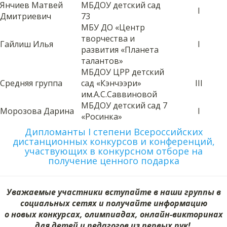
Янчиев Матвей
МБДОУ детский сад
I
Дмитриевич
73
МБУ ДО «Центр
творчества и
Гайлиш Илья
I
развития «Планета
талантов»
МБДОУ ЦРР детский
Cредняя группа
сад «Кэнчээри»
III
им.А.С.Саввиновой
МБДОУ детский сад 7
Морозова Дарина
I
«Росинка»
Дипломанты I степени Всероссийских
дистанционных конкурсов и конференций,
участвующих в конкурсном отборе на
получение ценного подарка
Уважаемые участники вступайте в наши группы в
социальных сетях и получайте информацию
о новых конкурсах, олимпиадах, онлайн-викторинах
для детей и педагогов из первых рук!