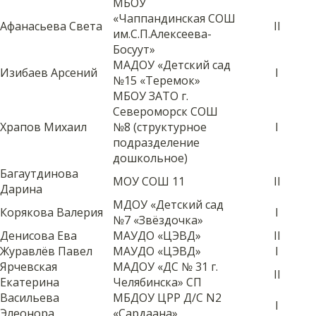
МБОУ
«Чаппандинская СОШ
Афанасьева Света
II
им.С.П.Алексеева-
Босуут»
МАДОУ «Детский сад
Изибаев Арсений
I
№15 «Теремок»
МБОУ ЗАТО г.
Североморск СОШ
Храпов Михаил
№8 (структурное
I
подразделение
дошкольное)
Багаутдинова
МОУ СОШ 11
II
Дарина
МДОУ «Детский сад
Корякова Валерия
I
№7 «Звёздочка»
Денисова Ева
МАУДО «ЦЭВД»
II
Журавлёв Павел
МАУДО «ЦЭВД»
I
Ярчевская
МАДОУ «ДС № 31 г.
II
Екатерина
Челябинска» СП
Васильева
МБДОУ ЦРР Д/С N2
I
Элеонора
«Сардаана»