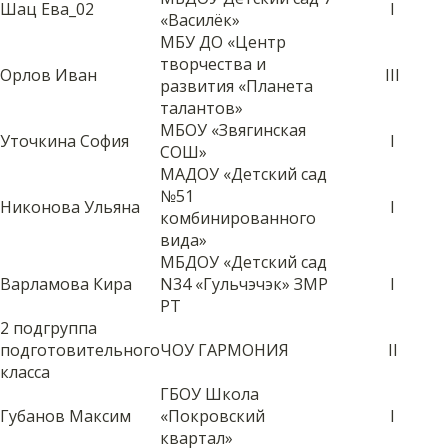
Шац Ева_02
I
«Василёк»
МБУ ДО «Центр
творчества и
Орлов Иван
III
развития «Планета
талантов»
МБОУ «Звягинская
Уточкина София
I
СОШ»
МАДОУ «Детский сад
№51
Никонова Ульяна
I
комбинированного
вида»
МБДОУ «Детский сад
Варламова Кира
N34 «Гульчэчэк» ЗМР
I
РТ
2 подгруппа
подготовительного
ЧОУ ГАРМОНИЯ
II
класса
ГБОУ Школа
Губанов Максим
«Покровский
I
квартал»