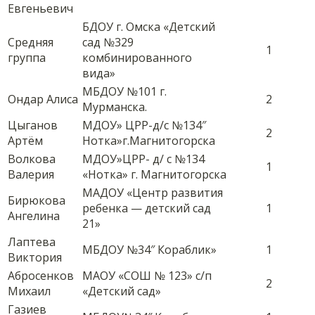
Евгеньевич
БДОУ г. Омска «Детский
Средняя
сад №329
1
группа
комбинированного
вида»
МБДОУ №101 г.
Ондар Алиса
2
Мурманска.
Цыганов
МДОУ» ЦРР-д/с №134″
2
Артём
Нотка»г.Магнитогорска
Волкова
МДОУ»ЦРР- д/ с №134
1
Валерия
«Нотка» г. Магнитогорска
МАДОУ «Центр развития
Бирюкова
ребенка — детский сад
1
Ангелина
21»
Лаптева
МБДОУ №34″ Кораблик»
1
Виктория
Абросенков
МАОУ «СОШ № 123» с/п
2
Михаил
«Детский сад»
Газиев