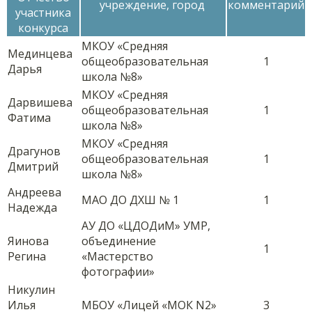
учреждение, город
комментарий
участника
конкурса
МКОУ «Средняя
Мединцева
общеобразовательная
1
Дарья
школа №8»
МКОУ «Средняя
Дарвишева
общеобразовательная
1
Фатима
школа №8»
МКОУ «Средняя
Драгунов
общеобразовательная
1
Дмитрий
школа №8»
Андреева
МАО ДО ДХШ № 1
1
Надежда
АУ ДО «ЦДОДиМ» УМР,
Яинова
объединение
1
Регина
«Мастерство
фотографии»
Никулин
Илья
МБОУ «Лицей «МОК N2»
3