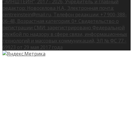
"ЭЙНШТЕЙН", 2017 - 2026, Учредитель и главный
редактор: Новоселова Н.А., Электронная почта:
centreinstein@mail.ru, Телефон редакции: +7 900-388-
06-48, Возрастная категория: 0+ Свидетельство о
регистрации СМИ: зарегистрировано Федеральной
службой по надзору в сфере связи, информационных
технологий и массовых коммуникаций, ЭЛ № ФС 77 -
69923 от 29 мая 2017 года