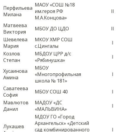
МАОУ «СОШ №18
Перфильева
им.героя РФ
II
Милана
М.А.Концова»
Матвеева
МБОУ ДО ЦДО
II
Виктория
Шевелева
МКОУ ХМР СОШ
I
Мария
с.Цингалы
Козлов
МБДОУ ЦРР д/с
I
Степан
«Рябинушка»
МБОУ
Хусаинова
«Многопрофильная
I
Амина
школа № 181»
Саватеева
МБОУ СОШ 40
I
София
Мавлютов
МАДОУ «ДС
I
Данил
«МАЛЬВИНА»
МДОУ ГО «Город
Архангельск» «Детский
Лукашев
сад комбинированного
I