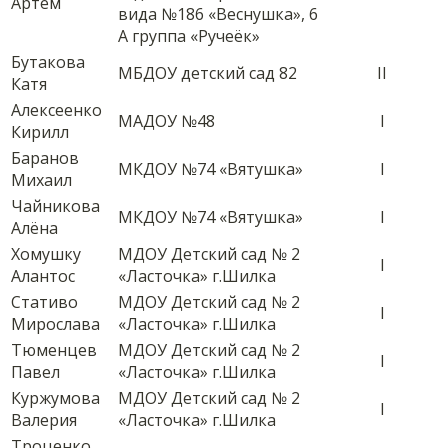
Артём
вида №186 «Веснушка», 6
А группа «Ручеёк»
Бутакова
МБДОУ детский сад 82
II
Катя
Алексеенко
МАДОУ №48
I
Кирилл
Баранов
МКДОУ №74 «Вятушка»
I
Михаил
Чайникова
МКДОУ №74 «Вятушка»
I
Алёна
Хомушку
МДОУ Детский сад № 2
I
Алантос
«Ласточка» г.Шилка
Стативо
МДОУ Детский сад № 2
I
Мирослава
«Ласточка» г.Шилка
Тюменцев
МДОУ Детский сад № 2
I
Павел
«Ласточка» г.Шилка
Куржумова
МДОУ Детский сад № 2
I
Валерия
«Ласточка» г.Шилка
Троценко