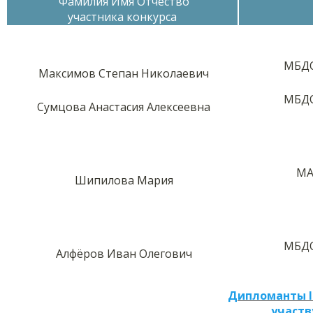
Фамилия Имя Отчество
участника конкурса
МБДО
Максимов Степан Николаевич
МБДО
Сумцова Анастасия Алексеевна
МА
Шипилова Мария
МБДО
Алфёров Иван Олегович
Дипломанты I
участв