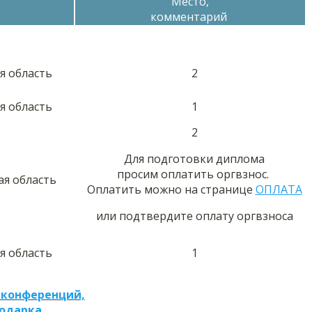
Место,
комментарий
ая область
2
ая область
1
2
Для подготовки диплома
просим оплатить оргвзнос.
ая область
Оплатить можно на странице
ОПЛАТА
или подтвердите оплату оргвзноса
ая область
1
 конференций,
подарка