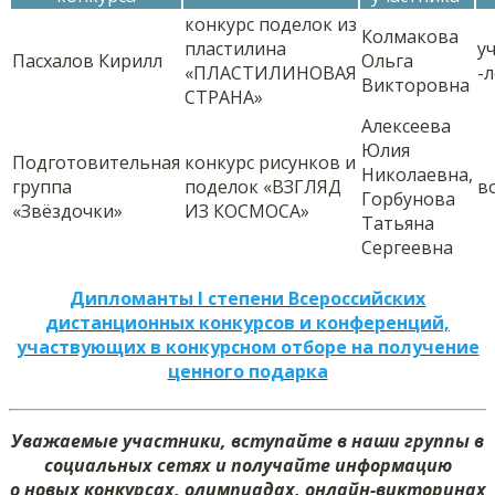
конкурс поделок из
Колмакова
пластилина
у
Пасхалов Кирилл
Ольга
«ПЛАСТИЛИНОВАЯ
-
Викторовна
СТРАНА»
Алексеева
Юлия
Подготовительная
конкурс рисунков и
Николаевна,
группа
поделок «ВЗГЛЯД
в
Горбунова
«Звёздочки»
ИЗ КОСМОСА»
Татьяна
Сергеевна
Дипломанты I степени Всероссийских
дистанционных конкурсов и конференций,
участвующих в конкурсном отборе на получение
ценного подарка
Уважаемые участники, вступайте в наши группы в
социальных сетях и получайте информацию
о новых конкурсах, олимпиадах, онлайн-викторинах