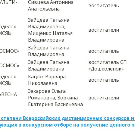
МУЛЬТИ-
Сивцева Антонина
воспитатель
Анатольевна
Зайцева Татьяна
поделок
Владимировна,
воспитатели
СЯ!»
Мищенко Наталья
Владимировна
Зайцева Татьяна
КОСМОС»
воспитатель
Владимировна
Зайцева Татьяна
воспитатель СП
КОСМОС»
Владимировна
«Дошколенок»
поделок
Кацюк Варвара
воспитатель
СЯ!»
Николаевна
Захарова Ольга
 «ВЕСНА
Романовна, Зоркина
воспитатели
Екатерина Васильевна
 степени Всероссийских дистанционных конкурсов и
ующих в конкурсном отборе на получение ценного 