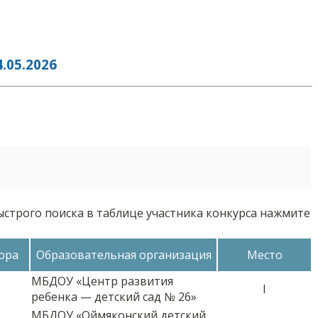
05.2026
ыстрого поиска в таблице участника конкурса нажмите
ора
Образовательная организация
Место
МБДОУ «Центр развития
I
ребенка — детский сад № 26»
МБДОУ «Оймяконский детский