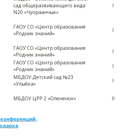
сад общеразвивающего вида
I
N20 «Чуораанчык»
ГАОУ СО «Центр образования
I
«Родник знаний»
ГАОУ СО «Центр образования
I
«Родник знаний»
ГАОУ СО «Центр образования
I
«Родник знаний»
МБДОУ Детский сад №23
I
«Улыбка»
МБДОУ ЦРР 2 «Олененок»
II
 конференций,
подарка