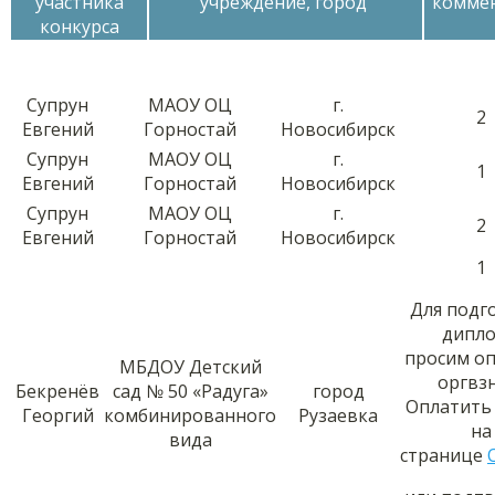
участника
учреждение, город
комме
конкурса
Супрун
МАОУ ОЦ
г.
2
Евгений
Горностай
Новосибирск
Супрун
МАОУ ОЦ
г.
1
Евгений
Горностай
Новосибирск
Супрун
МАОУ ОЦ
г.
2
Евгений
Горностай
Новосибирск
1
Для подг
дипл
просим о
МБДОУ Детский
оргвз
Бекренёв
сад № 50 «Радуга»
город
Оплатить
Георгий
комбинированного
Рузаевка
на
вида
странице