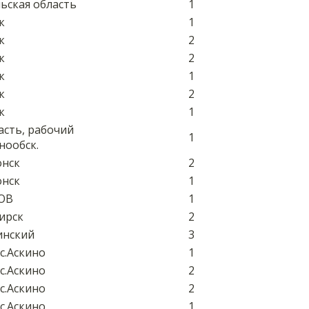
льская область
1
к
1
к
2
к
2
к
1
к
2
к
1
асть, рабочий
1
нообск.
онск
2
онск
1
ТОВ
1
бирск
2
инский
3
с.Аскино
1
с.Аскино
2
с.Аскино
2
с.Аскино
1