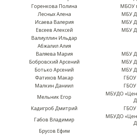
Горенкова Полина
МБОУ г
Лесных Алена
МБУ Д
Исаева Валерия
МБУ Д
Евсеев Алексей
МБУ Д
Валиуллин Ильдар
Абжалил Алия
Валяева Мария
МБУ Д
Бобровский Арсений
МБУ Д
Ботько Арсений
МБУ Д
Фатихов Макар
ГБОУ
Малкин Даниил
ГБОУ
МБУДО «Цен
Мельник Егор
Д
Кадигроб Дмитрий
ГБОУ
МБУДО «Цен
Габов Владимир
Д
Брусов Ефим