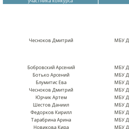
участника конкурса
Чесноков Дмитрий
МБУ Д
Бобровский Арсений
МБУ Д
Ботько Арсений
МБУ Д
Блумитис Ева
МБУ Д
Чесноков Дмитрий
МБУ Д
Юрчик Артем
МБУ Д
Шестов Даниил
МБУ Д
Федорков Кирилл
МБУ Д
Тарабрина Арина
МБУ Д
Новикова Кира
МБУ Д