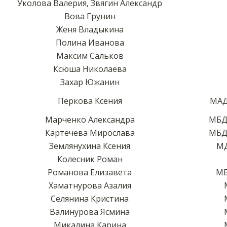
Уколова Валерия, Звягин Александр
Вова Грунин
Женя Владыкина
Полина Иванова
Максим Сальков
Ксюша Николаева
Захар Южанин
Перкова Ксения
МАД
Марченко Александра
МБД
Картечева Мирослава
МБД
Землянухина Ксения
МД
Колесник Роман
Романова Елизавета
МБ
Хаматнурова Азалия
Селянина Кристина
Валинурова Ясмина
Микалина Карина