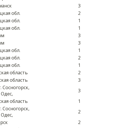
манск
3
цкая обл.
2
цкая обл.
1
цкая обл.
1
ым
3
ым
3
цкая обл.
1
цкая обл.
2
цкая обл.
1
ская область
2
ская область
3
. Сосногорск,
3
 Одес,
ская область
1
. Сосногорск,
2
 Одес,
ярск
2