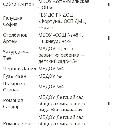
МБОУ «Усть-Мильская
Сайгин Антон
II
ООШ»
ГБУ ДО РК ДОЦ
Галушка
«Фортуна» ОСП ДМЦ
I
София
«Бриз»
Столбанов
МБОУ «СОШ № 48 Г.
II
Артём
Нижнеудинск»
МАДОУ «Центр
Закурдеева
развития ребенка —
I
Тея
детский сад№15»
Чернов Данил
МБДОУ №4
I
Гузь Иван
МБДОУ №4
I
Шамрыха
МБДОУ №4
I
Степан
МБДОУ Детский сад
Романов
общеразвивающего
II
Сандар
вида «Хатынчаана»
МБДОУ Детский сад
Романов Вася
общеразвивающего
I