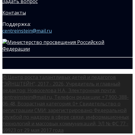
Задать вопрос
Контакты
Поддержка:
centreinstein@mail.ru
© Центр роста талантливых детей и педагогов
"ЭЙНШТЕЙН", 2017 - 2026, Учредитель и главный
редактор: Новоселова Н.А., Электронная почта:
centreinstein@mail.ru, Телефон редакции: +7 900-388-
06-48, Возрастная категория: 0+ Свидетельство о
регистрации СМИ: зарегистрировано Федеральной
службой по надзору в сфере связи, информационных
технологий и массовых коммуникаций, ЭЛ № ФС 77 -
69923 от 29 мая 2017 года