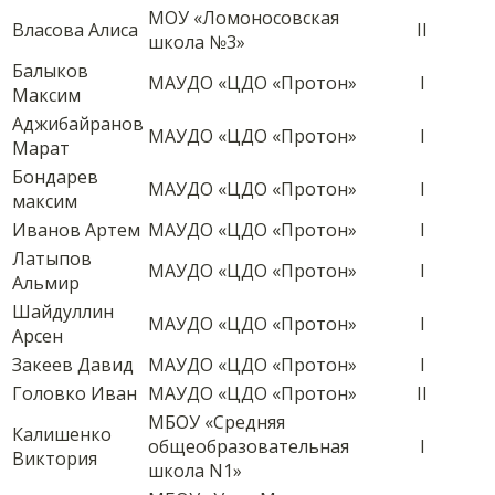
МОУ «Ломоносовская
Власова Алиса
II
школа №3»
Балыков
МАУДО «ЦДО «Протон»
I
Максим
Аджибайранов
МАУДО «ЦДО «Протон»
I
Марат
Бондарев
МАУДО «ЦДО «Протон»
I
максим
Иванов Артем
МАУДО «ЦДО «Протон»
I
Латыпов
МАУДО «ЦДО «Протон»
I
Альмир
Шайдуллин
МАУДО «ЦДО «Протон»
I
Арсен
Закеев Давид
МАУДО «ЦДО «Протон»
I
Головко Иван
МАУДО «ЦДО «Протон»
II
МБОУ «Средняя
Калишенко
общеобразовательная
I
Виктория
школа N1»