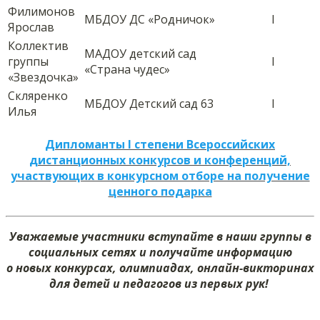
Филимонов
МБДОУ ДС «Родничок»
I
Ярослав
Коллектив
МАДОУ детский сад
группы
I
«Страна чудес»
«Звездочка»
Скляренко
МБДОУ Детский сад 63
I
Илья
Дипломанты I степени Всероссийских
дистанционных конкурсов и конференций,
участвующих в конкурсном отборе на получение
ценного подарка
Уважаемые участники вступайте в наши группы в
социальных сетях и получайте информацию
о новых конкурсах, олимпиадах, онлайн-викторинах
для детей и педагогов из первых рук!