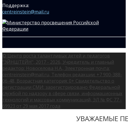
Поддержка:
centreinstein@mail.ru
© Центр роста талантливых детей и педагогов
"ЭЙНШТЕЙН", 2017 - 2026, Учредитель и главный
редактор: Новоселова Н.А., Электронная почта:
centreinstein@mail.ru, Телефон редакции: +7 900-388-
06-48, Возрастная категория: 0+ Свидетельство о
регистрации СМИ: зарегистрировано Федеральной
службой по надзору в сфере связи, информационных
технологий и массовых коммуникаций, ЭЛ № ФС 77 -
69923 от 29 мая 2017 года
УВАЖАЕМЫЕ ПЕ