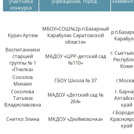
участника
учреждение, город
коммент
конкурса
МБОУ»СОШ№2р.п.Базарный
р.п.База
Курач Артем
Карабулак Саратовской
Карабул
области»
Воспитанники
г. Сыктыв
старшей
МАДОУ «ЦРР-детский сад
Республ
группы № 1
№110»
Коми
«Пчелка»
Соколов
ГБОУ Школа № 37
г.Моск
Михаил
Соколова
г. Барна
МАДОУ «Детский сад №
Татьяна
Алтайск
264»
Владиславовна
край
г.Бороди
Снитко Элина
МКДОУ «Дюймовочка»
Краснояр
край