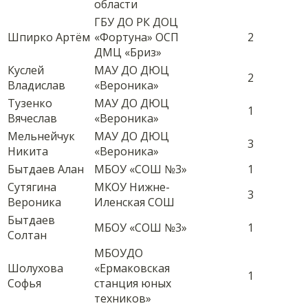
области
ГБУ ДО РК ДОЦ
Шпирко Артём
«Фортуна» ОСП
2
ДМЦ «Бриз»
Куслей
МАУ ДО ДЮЦ
2
Владислав
«Вероника»
Тузенко
МАУ ДО ДЮЦ
1
Вячеслав
«Вероника»
Мельнейчук
МАУ ДО ДЮЦ
3
Никита
«Вероника»
Бытдаев Алан
МБОУ «СОШ №3»
1
Сутягина
МКОУ Нижне-
3
Вероника
Иленская СОШ
Бытдаев
МБОУ «СОШ №3»
1
Солтан
МБОУДО
Шолухова
«Ермаковская
1
Софья
станция юных
техников»