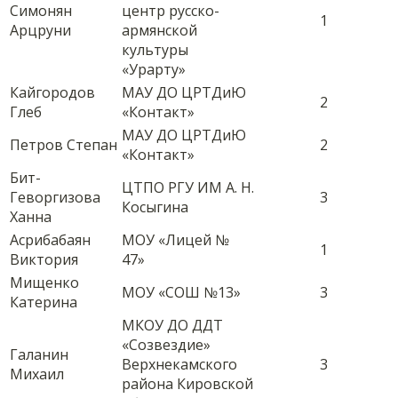
Симонян
центр русско-
1
Арцруни
армянской
культуры
«Урарту»
Кайгородов
МАУ ДО ЦРТДиЮ
2
Глеб
«Контакт»
МАУ ДО ЦРТДиЮ
Петров Степан
2
«Контакт»
Бит-
ЦТПО РГУ ИМ А. Н.
Геворгизова
3
Косыгина
Ханна
Асрибабаян
МОУ «Лицей №
1
Виктория
47»
Мищенко
МОУ «СОШ №13»
3
Катерина
МКОУ ДО ДДТ
«Созвездие»
Галанин
Верхнекамского
3
Михаил
района Кировской