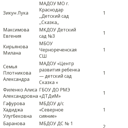
МАДОУ МО г.
Краснодар
Зикун Лука
1
,,Детский сад
,,Сказка,,
Максимова
МКДОУ Детский
1
Евгения
сад №3
МБОУ
Кирьянова
Чернореченская
1
Милана
СШ
МАДОУ «Центр
Семья
развития ребенка
Плотникова
1
— детский сад
Александра
Сказка «
Филенко Алиса
ГБОУ ДО РМЭ
1
Александровна
«ДТДиМ»
Гафурова
МБДОУ д/с
Хадиджа
«Северное
1
Улугбековна
сияние»
Баранова
МБДОУ ДС № 1
2