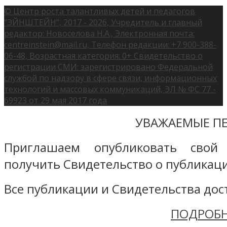
© Центр роста талантливых детей и педагогов
"ЭЙНШТЕЙН", 2017 - 2026, Учредитель и главный
редактор: Новоселова Н.А., Электронная почта:
centreinstein@mail.ru, Телефон редакции: +7 900-388-
06-48, Возрастная категория: 0+ Свидетельство о
регистрации СМИ: зарегистрировано Федеральной
службой по надзору в сфере связи, информационных
технологий и массовых коммуникаций, ЭЛ № ФС 77 -
69923 от 29 мая 2017 года
УВАЖАЕМЫЕ ПЕ
Приглашаем опубликовать свой
получить Свидетельство о публикаци
Все публикации и Свидетельства дост
ПОДРОБН