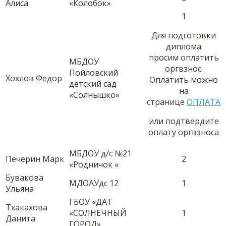
Алиса
«Колобок»
1
Для подготовки
диплома
просим оплатить
МБДОУ
оргвзнос.
Пойловский
Хохлов Федор
Оплатить можно
детский сад
на
«Солнышко»
странице
ОПЛАТА
или подтвердите
оплату оргвзноса
МБДОУ д/с №21
Печерин Марк
2
«Родничок «
Бувакова
МДОАУдс 12
1
Ульяна
ГБОУ «ДАТ
Тхакахова
«СОЛНЕЧНЫЙ
1
Данита
ГОРОД»