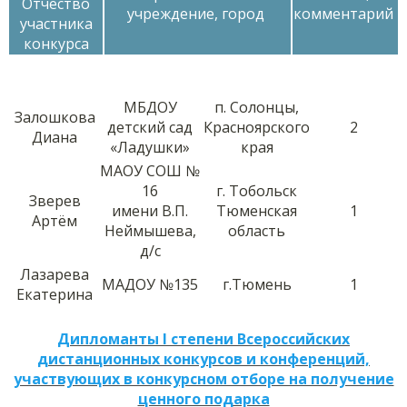
Отчество
учреждение, город
комментарий
участника
конкурса
МБДОУ
п. Солонцы,
Залошкова
детский сад
Красноярского
2
Диана
«Ладушки»
края
МАОУ СОШ №
16
г. Тобольск
Зверев
имени В.П.
Тюменская
1
Артём
Неймышева,
область
д/с
Лазарева
МАДОУ №135
г.Тюмень
1
Екатерина
Дипломанты I степени Всероссийских
дистанционных конкурсов и конференций,
участвующих в конкурсном отборе на получение
ценного подарка