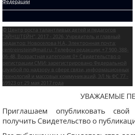
© Центр роста талантливых детей и педагогов
"ЭЙНШТЕЙН", 2017 - 2026, Учредитель и главный
редактор: Новоселова Н.А., Электронная почта:
centreinstein@mail.ru, Телефон редакции: +7 900-388-
06-48, Возрастная категория: 0+ Свидетельство о
регистрации СМИ: зарегистрировано Федеральной
службой по надзору в сфере связи, информационных
технологий и массовых коммуникаций, ЭЛ № ФС 77 -
69923 от 29 мая 2017 года
УВАЖАЕМЫЕ ПЕ
Приглашаем опубликовать свой
получить Свидетельство о публикаци