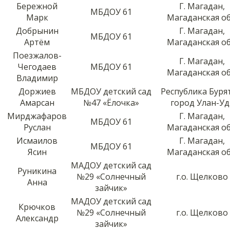
Бережной
Г. Магадан,
МБДОУ 61
Марк
Магаданская об
Добрынин
Г. Магадан,
МБДОУ 61
Артём
Магаданская об
Поезжалов-
Г. Магадан,
Чегодаев
МБДОУ 61
Магаданская об
Владимир
Доржиев
МБДОУ детский сад
Республика Буря
Амарсан
№47 «Ёлочка»
город Улан-Уд
Мирджафаров
Г. Магадан,
МБДОУ 61
Руслан
Магаданская об
Исмаилов
Г. Магадан,
МБДОУ 61
Ясин
Магаданская об
МАДОУ детский сад
Руникина
№29 «Солнечный
г.о. Щелково
Анна
зайчик»
МАДОУ детский сад
Крючков
№29 «Солнечный
г.о. Щелково
Александр
зайчик»