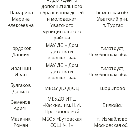
дополнительного
Шамарина
образования детей
Тюменская обл
Марина
и молодежи»
Уватский р-н,
Алексеевна
Уватского
п. Туртас
муниципального
района
МАУ ДО » Дом
Тардаков
г.Златоуст,
детства и
Даниил
Челябинская обл
юношества»
МАУ ДО » Дом
Иванчин
г.Златоуст,
детства и
Иван
Челябинская обл
юношества»
Булгаков
МБОУ ДО ДЮЦ
Шарыпово
Данила
МБУДО ИТЦ
Семенов
«Кэскил» им. Н.И.
Вилюйск
Ариян
Протопоповой
Мазаник
МБОУ «Бутовская
п. Измайлово
Роман
СОШ № 1»
Московская об