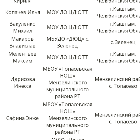
Кирилл
Челябинская Обл
г.Кыштым,
Копачев Илья
МОУ ДО ЦДЮТТ
Челябинская Обл
Вакуленко
г.Кыштым,
МОУ ДО ЦДЮТТ
Михаил
Челябинская Обл
Макаров
МБУДО «ДЮЦ» с.
с. Зеленец
Владислав
Зеленец
Мелентьев
г.Кыштым,
МОУ ДО ЦДЮТТ
Максим
Челябинская Обл
МБОУ «Топасевская
НОШ»
Идрисова
Мензелинский ра
Мензелинского
Инесса
с. Топасево
муниципального
района РТ
МБОУ «Топасевская
НОШ»
Мензелинский ра
Сафина Энже
Мензелинского
с. Топасево
муниципального
района РТ
АУДО «Центр