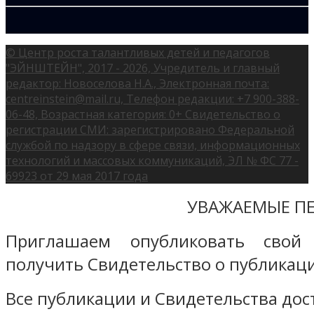
© Центр роста талантливых детей и педагогов
"ЭЙНШТЕЙН", 2017 - 2026, Учредитель и главный
редактор: Новоселова Н.А., Электронная почта:
centreinstein@mail.ru, Телефон редакции: +7 900-388-
06-48, Возрастная категория: 0+ Свидетельство о
регистрации СМИ: зарегистрировано Федеральной
службой по надзору в сфере связи, информационных
технологий и массовых коммуникаций, ЭЛ № ФС 77 -
69923 от 29 мая 2017 года
УВАЖАЕМЫЕ ПЕ
Приглашаем опубликовать свой
получить Свидетельство о публикаци
Все публикации и Свидетельства дост