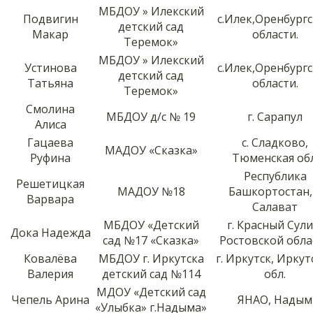
МБДОУ » Илекский
Подвигин
с.Илек,Оренбург
детский сад
Макар
области.
Теремок»
МБДОУ » Илекский
Устинова
с.Илек,Оренбург
детский сад
Татьяна
области.
Теремок»
Смолина
МБДОУ д/с № 19
г. Сарапул
Алиса
Гацаева
с. Сладково,
МАДОУ «Сказка»
Руфина
Тюменская обл
Республика
Решетицкая
МАДОУ №18
Башкортостан, 
Варвара
Салават
МБДОУ «Детский
г. Красный Сули
Дока Надежда
сад №17 «Сказка»
Ростовской обла
Ковалёва
МБДОУ г. Иркутска
г. Иркутск, Иркут
Валерия
детский сад №114
обл.
МДОУ «Детский сад
Чепель Арина
ЯНАО, Надым
«Улыбка» г.Надыма»