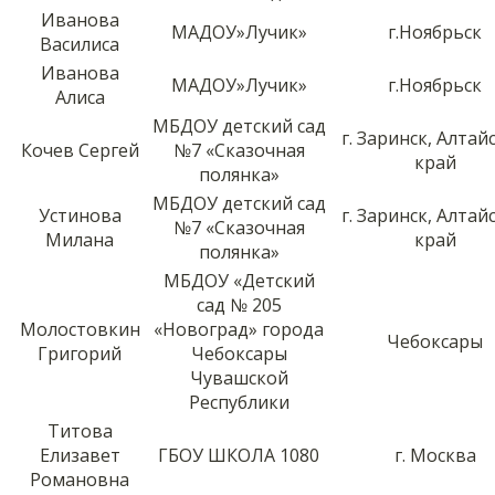
Иванова
МАДОУ»Лучик»
г.Ноябрьск
Василиса
Иванова
МАДОУ»Лучик»
г.Ноябрьск
Алиса
МБДОУ детский сад
г. Заринск, Алтай
Кочев Сергей
№7 «Сказочная
край
полянка»
МБДОУ детский сад
Устинова
г. Заринск, Алтай
№7 «Сказочная
Милана
край
полянка»
МБДОУ «Детский
сад № 205
Молостовкин
«Новоград» города
Чебоксары
Григорий
Чебоксары
Чувашской
Республики
Титова
Елизавет
ГБОУ ШКОЛА 1080
г. Москва
Романовна