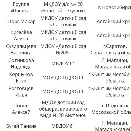
Группа
МКДОУ д/с №428
г. Новосибирс
«Пчелка»
«Золотой петушок»
МКДОУ детский сад
Шорс Макар
Алтайский кра
«Ласточка»
Киселёва
МКДОУ детский сад
Алтайский кра
Алина
«Ласточка»
Суздальцева
МДОУ «Детский сад
г.Саратов,
Василиса
№209»
Саратовская обл
Сотникова
Г. Магадан,
МБДОУ 61
Надежда
Магаданская об
Коршунов
г.Кыштым,Челяби
МОУ ДО ЦД(Ю)ТТ
Егор
область.
Ростовцев
г.Кыштым,Челяби
МОУ ДО ЦД(Ю)ТТ
Илья
область.
МДОУ детский сад
Попов
г. Подольск
общеразвивающего
Алексей
Московской обл
вида № 28 Аистенок
Г. Магадан,
Бугай Таисия
МБДОУ 61
Магаданская об