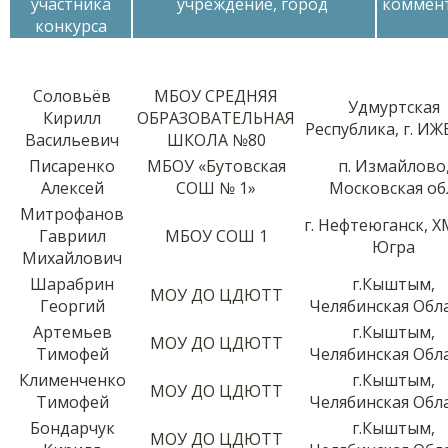
участника
учреждение, город
коммен
конкурса
Соловьёв
МБОУ СРЕДНЯЯ
Удмуртская
Кирилл
ОБРАЗОВАТЕЛЬНАЯ
Республика, г. И
Васильевич
ШКОЛА №80
Писаренко
МБОУ «Бутовская
п. Измайлово
Алексей
СОШ № 1»
Московская об
Митрофанов
г. Нефтеюганск, 
Гавриил
МБОУ СОШ 1
Югра
Михайлович
Шарабрин
г.Кыштым,
МОУ ДО ЦДЮТТ
Георгий
Челябинская Обл
Артемьев
г.Кыштым,
МОУ ДО ЦДЮТТ
Тимофей
Челябинская Обл
Клименченко
г.Кыштым,
МОУ ДО ЦДЮТТ
Тимофей
Челябинская Обл
Бондарчук
г.Кыштым,
МОУ ДО ЦДЮТТ