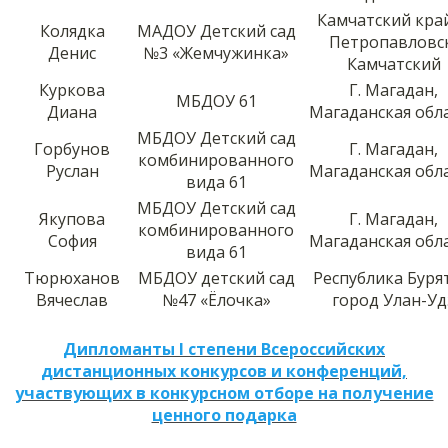
Камчатский край,
Колядка
МАДОУ Детский сад
Петропавловс
Денис
№3 «Жемчужинка»
Камчатский
Куркова
Г. Магадан,
МБДОУ 61
Диана
Магаданская обл
МБДОУ Детский сад
Горбунов
Г. Магадан,
комбинированного
Руслан
Магаданская обл
вида 61
МБДОУ Детский сад
Якупова
Г. Магадан,
комбинированного
София
Магаданская обл
вида 61
Тюрюханов
МБДОУ детский сад
Республика Буря
Вячеслав
№47 «Ёлочка»
город Улан-Уд
Дипломанты I степени Всероссийских
дистанционных конкурсов и конференций,
участвующих в конкурсном отборе на получение
ценного подарка