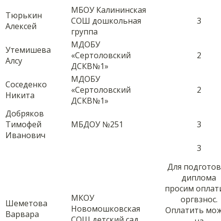
МБОУ Калининская
Тюрькин
СОШ дошкольная
3
Алексей
группа
МДОБУ
Утемишева
«Сертоловский
2
Алсу
ДСКВ№1»
МДОБУ
Соседенко
«Сертоловский
2
Никита
ДСКВ№1»
Добряков
Тимофей
МБДОУ №251
3
Иванович
3
Для подгото
диплома
просим оплат
МКОУ
оргвзнос.
Шеметова
Новомошковская
Оплатить мо
Варвара
СОШ детский сад