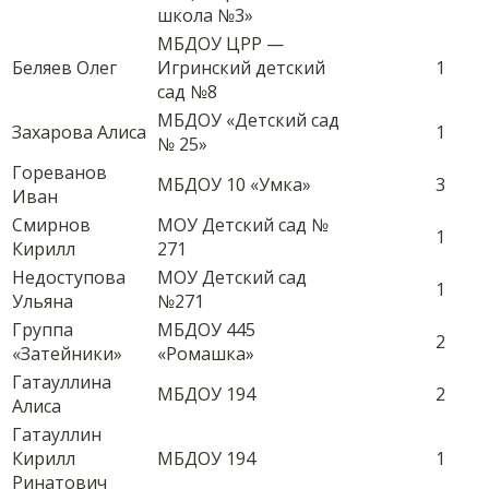
школа №3»
МБДОУ ЦРР —
Беляев Олег
Игринский детский
1
сад №8
МБДОУ «Детский сад
Захарова Алиса
1
№ 25»
Гореванов
МБДОУ 10 «Умка»
3
Иван
Смирнов
МОУ Детский сад №
1
Кирилл
271
Недоступова
МОУ Детский сад
1
Ульяна
№271
Группа
МБДОУ 445
2
«Затейники»
«Ромашка»
Гатауллина
МБДОУ 194
2
Алиса
Гатауллин
Кирилл
МБДОУ 194
1
Ринатович