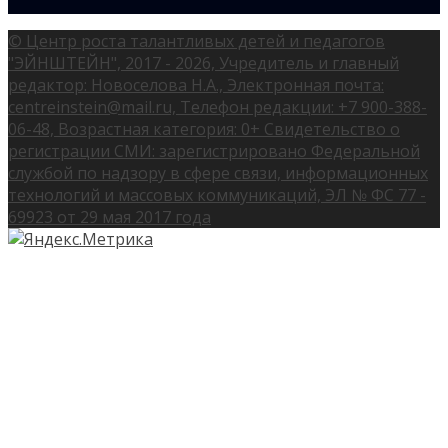
© Центр роста талантливых детей и педагогов
"ЭЙНШТЕЙН", 2017 - 2026, Учредитель и главный
редактор: Новоселова Н.А., Электронная почта:
centreinstein@mail.ru, Телефон редакции: +7 900-388-
06-48, Возрастная категория: 0+ Свидетельство о
регистрации СМИ: зарегистрировано Федеральной
службой по надзору в сфере связи, информационных
технологий и массовых коммуникаций, ЭЛ № ФС 77 -
69923 от 29 мая 2017 года