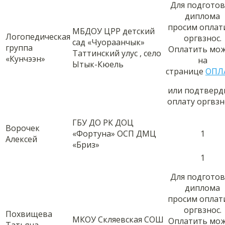
Для подгото
диплома
просим оплат
МБДОУ ЦРР детский
Логопедическая
оргвзнос.
сад «Чуораанчык»
группа
Оплатить мо
Таттинский улус , село
«Кунчээн»
на
Ытык-Кюель
странице
ОПЛ
или подтверд
оплату оргвзн
ГБУ ДО РК ДОЦ
Ворочек
«Фортуна» ОСП ДМЦ
1
Алексей
«Бриз»
1
Для подгото
диплома
просим оплат
оргвзнос.
Похвищева
МКОУ Скляевская СОШ
Оплатить мо