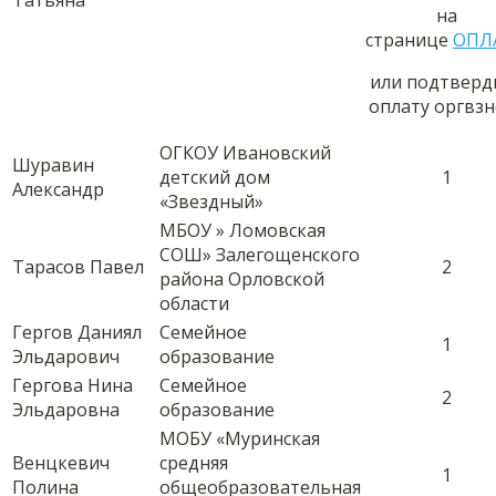
Татьяна
на
странице
ОПЛ
или подтверд
оплату оргвзн
ОГКОУ Ивановский
Шуравин
детский дом
1
Александр
«Звездный»
МБОУ » Ломовская
СОШ» Залегощенского
Тарасов Павел
2
района Орловской
области
Гергов Даниял
Семейное
1
Эльдарович
образование
Гергова Нина
Семейное
2
Эльдаровна
образование
МОБУ «Муринская
Венцкевич
средняя
1
Полина
общеобразовательная